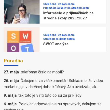
Obľúbené
Odporúčame
Prijímacie skúšky na strednú školu
Informácie o prijímačkách na
stredné školy 2026/2027
Obľúbené
Odporúčame
Strategická diagnostika
SWOT analýza
Poradňa
27. mája
:
telefónne číslo na mobil?
26. mája
:
Ďakujeme za váš komentár! Súhlasíme, že video
marketing je v dnešnej dobe kľúčový. Ako uvádzate, ak ...
9. mája
:
tak toto je v riti toto co su za priklady
6. mája
:
Polovica odpovedi nie su spravnych, dakujem za