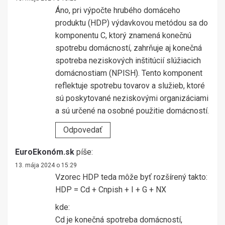
Áno, pri výpočte hrubého domáceho
produktu (HDP) výdavkovou metódou sa do
komponentu C, ktorý znamená konečnú
spotrebu domácností, zahrňuje aj konečná
spotreba neziskových inštitúcií slúžiacich
domácnostiam (NPISH). Tento komponent
reflektuje spotrebu tovarov a služieb, ktoré
sú poskytované neziskovými organizáciami
a sú určené na osobné použitie domácností.
Odpovedať
EuroEkonóm.sk
píše:
13. mája 2024 o 15:29
Vzorec HDP teda môže byť rozšírený takto:
HDP = Cd + Cnpish + I + G + NX
kde:
Cd je konečná spotreba domácností,