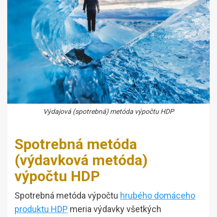
Výdajová (spotrebná) metóda výpočtu HDP
Spotrebná metóda
(výdavková metóda)
výpočtu HDP
Spotrebná metóda výpočtu
hrubého domáceho
produktu HDP
meria výdavky všetkých