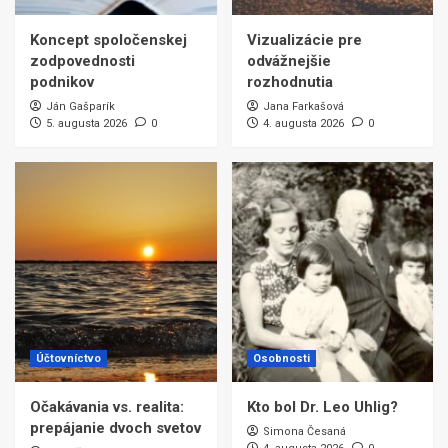
Koncept spoločenskej
Vizualizácie pre
zodpovednosti
odvážnejšie
podnikov
rozhodnutia
Ján Gašparík
Jana Farkašová
5. augusta 2026
0
4. augusta 2026
0
Účtovníctvo
Osobnosti
Očakávania vs. realita:
Kto bol Dr. Leo Uhlig?
prepájanie dvoch svetov
Simona Česaná