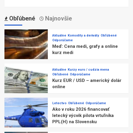
Obľúbené
Najnovšie
Aktuálne
Komodity a deriváty
Obľúbené
Odporúčame
Meď: Cena medi, grafy a online
kurz medi
Aktuálne
Kurzy euro / cudzia mena
Obľúbené
Odporúčame
Kurz EUR / USD – americký dolár
online
Letectvo
Obľúbené
Odporúčame
Ako v roku 2026 financovať
letecký výcvik pilota vrtuľníka
PPL(H) na Slovensku