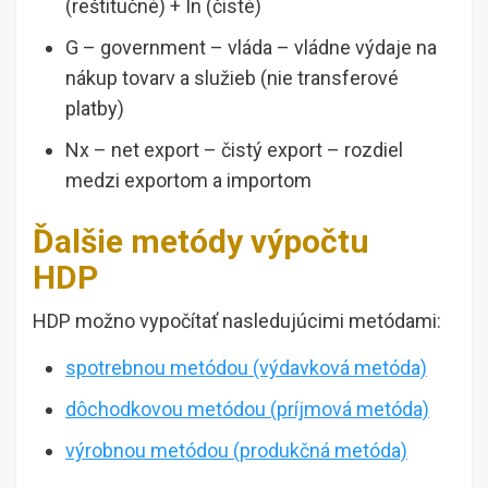
(reštitučné) + In (čisté)
G – government – vláda – vládne výdaje na
nákup tovarv a služieb (nie transferové
platby)
Nx – net export – čistý export – rozdiel
medzi exportom a importom
Ďalšie metódy výpočtu
HDP
HDP možno vypočítať nasledujúcimi metódami:
spotrebnou metódou (výdavková metóda)
dôchodkovou metódou (príjmová metóda)
výrobnou metódou (produkčná metóda)