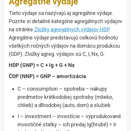
Agregátne výdaje
Tieto výdaje sa nazývajú aj agregátne výdaje.
Pozrite si detailné kategórie agregátnych výdajov
na stránke
Zložky agregátnych výdajov HDP
.
Agregátne výdaje predstavujú celkovú hodnotu
všetkých ročných výdajov na domácu produkciu
(GDP). Zložky agreg. výdajov sú C, I, Nx, G.
HDP (GNP) = C + Ig + G + Nx
ČDP (NNP) = GNP – amortizácia
C – consumption – spotreba – nákupy
predmetov krátkodobej spotreby (mlieko,
chlieb) a dlhodobej (auto, dom) a služieb
I – investment – investície – vyprodukované
investičné statky – ich predaj Ig(hrubé) = Ir