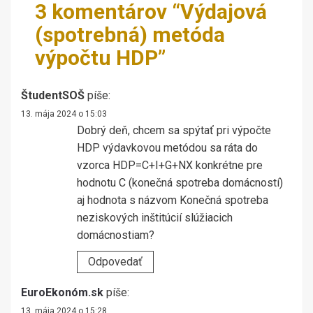
3 komentárov “
Výdajová
(spotrebná) metóda
výpočtu HDP
”
ŠtudentSOŠ
píše:
13. mája 2024 o 15:03
Dobrý deň, chcem sa spýtať pri výpočte
HDP výdavkovou metódou sa ráta do
vzorca HDP=C+I+G+NX konkrétne pre
hodnotu C (konečná spotreba domácností)
aj hodnota s názvom Konečná spotreba
neziskových inštitúcií slúžiacich
domácnostiam?
Odpovedať
EuroEkonóm.sk
píše:
13. mája 2024 o 15:28