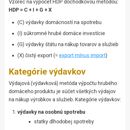
Vzorec na výpočet HDP dôchodkovou metódou:
HDP = C + I + G + X
(C) výdavky domácností na spotrebu
(I) súkromné ​​hrubé domáce investície
(G) výdavky štátu na nákup tovarov a služieb
(X) čistý export (=
export mínus import
)
Kategórie výdavkov
Výdajová (výdavková) metóda výpočtu hrubého
domáceho produktu je súčet všetkých výdajov
na nákup výrobkov a služieb. Kategórie výdavkov:
výdavky na osobnú spotrebu
statky dlhodobej spotreby