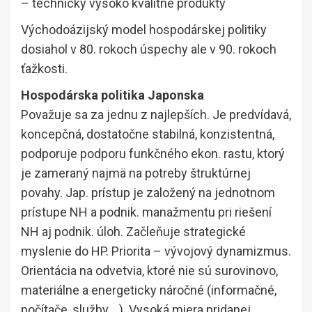
– technicky vysoko kvalitné produkty
Východoázijský model hospodárskej politiky
dosiahol v 80. rokoch úspechy ale v 90. rokoch
ťažkosti.
Hospodárska politika Japonska
Považuje sa za jednu z najlepších. Je predvídavá,
koncepčná, dostatočne stabilná, konzistentná,
podporuje podporu funkčného ekon. rastu, ktorý
je zameraný najmä na potreby štruktúrnej
povahy. Jap. prístup je založený na jednotnom
prístupe NH a podnik. manažmentu pri riešení
NH aj podnik. úloh. Začleňuje strategické
myslenie do HP. Priorita – vývojový dynamizmus.
Orientácia na odvetvia, ktoré nie sú surovinovo,
materiálne a energeticky náročné (informačné,
počítače, služby….). Vysoká miera pridanej