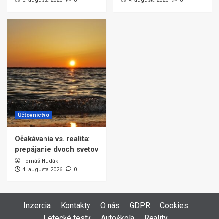
5. augusta 2026
0
4. augusta 2026
0
Účtovníctvo
Očakávania vs. realita:
prepájanie dvoch svetov
Tomáš Hudák
4. augusta 2026
0
Inzercia
Kontakty
O nás
GDPR
Cookies
Letecké testy
Autoškola
Reality