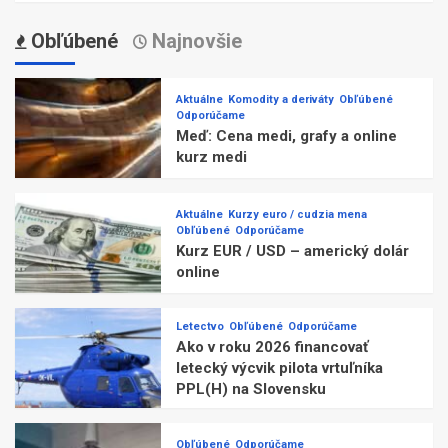
Obľúbené
Najnovšie
Aktuálne
Komodity a deriváty
Obľúbené
Odporúčame
Meď: Cena medi, grafy a online
kurz medi
Aktuálne
Kurzy euro / cudzia mena
Obľúbené
Odporúčame
Kurz EUR / USD – americký dolár
online
Letectvo
Obľúbené
Odporúčame
Ako v roku 2026 financovať
letecký výcvik pilota vrtuľníka
PPL(H) na Slovensku
Obľúbené
Odporúčame