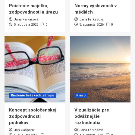
Poistenie majetku,
Normy výslovnosti v
zodpovednosti a úrazu
médiách
Jana Farkašová
Jana Farkašová
5. augusta 2026
0
5. augusta 2026
0
Riadenie ľudských zdrojov
Právo
Koncept spoločenskej
Vizualizácie pre
zodpovednosti
odvážnejšie
podnikov
rozhodnutia
Ján Gašparík
Jana Farkašová