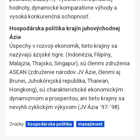
hodnoty, dynamické komparatívne výhody a
vysoká konkurenčná schopnosť.
Hospodárska politika krajín juhovýchodnej
Ázie
Úspechy v rozvoji ekonomík, tieto krajiny sa
nazývajú ázijské tigre. (Indonézia, Filipíny,
Malajzia, Thajsko, Singapur), sú členmi združenia
ASEAN (združenie národov JV Ázie, členmi aj
Brunei, Juhokórejská republika, Thaiwan,
Hongkong), sú charakteristické ekonomickým
dynamizmom a prosperitou, ani tieto krajiny sa
nevyhli cyklickým výkyvom (JV Ázia ´97-´98).
Značky:
hospodárska politika
manažment