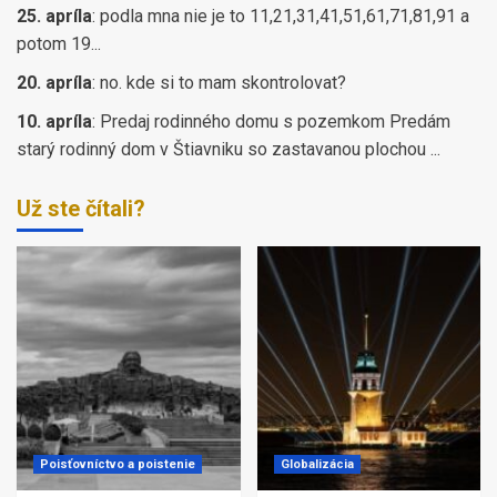
25. apríla
:
podla mna nie je to 11,21,31,41,51,61,71,81,91 a
potom 19...
20. apríla
:
no. kde si to mam skontrolovat?
10. apríla
:
Predaj rodinného domu s pozemkom Predám
starý rodinný dom v Štiavniku so zastavanou plochou ...
Už ste čítali?
Poisťovníctvo a poistenie
Globalizácia