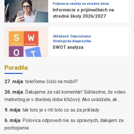
Prijímacie skúšky na strednú školu
Informácie o prijímačkách na
stredné školy 2026/2027
Obľúbené
Odporúčame
Strategická diagnostika
SWOT analýza
Poradňa
27. mája
:
telefónne číslo na mobil?
26. mája
:
Ďakujeme za váš komentár! Súhlasíme, že video
marketing je v dnešnej dobe kľúčový. Ako uvádzate, ak ...
9. mája
:
tak toto je v riti toto co su za priklady
6. mája
:
Polovica odpovedi nie su spravnych, dakujem za
pochopenie