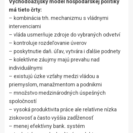
Východoázijský model hospodárskej politiky
má tieto črty:
– kombinácia trh. mechanizmu s vládnymi
intervenciami
– vláda usmerňuje zdroje do vybraných odvetví
– kontroluje rozdeľovanie úverov
– poskytnutie daň. úľav, vytvára i ďalšie podnety
– kolektívne záujmy majú prevahu nad
individuálnymi
– existujú úzke vzťahy medzi vládou a
priemyslom, manažmentom a podnikmi
– množstvo medzinárodných úspešných
spoločností
– vysoká produktivita práce ale relatívne nízka
ziskovosť a často vyššia zadĺženosť
– menej efektívny bank. systém