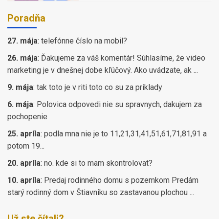
Poradňa
27. mája
:
telefónne číslo na mobil?
26. mája
:
Ďakujeme za váš komentár! Súhlasíme, že video
marketing je v dnešnej dobe kľúčový. Ako uvádzate, ak ...
9. mája
:
tak toto je v riti toto co su za priklady
6. mája
:
Polovica odpovedi nie su spravnych, dakujem za
pochopenie
25. apríla
:
podla mna nie je to 11,21,31,41,51,61,71,81,91 a
potom 19...
20. apríla
:
no. kde si to mam skontrolovat?
10. apríla
:
Predaj rodinného domu s pozemkom Predám
starý rodinný dom v Štiavniku so zastavanou plochou ...
Už ste čítali?