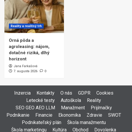
Reality a realitný trh
Orná pôda a
agroleasing: nájom,
dotačné riziká, dlhý
horizont
Jana Farkašová
7. augusta 2026
0
Inzercia
Kontakty
O nás
GDPR
Cookies
Letecké testy
Autoškola
Reality
SEO GEO AEO LLM
Manažment
Prijímačky
Podnikanie
Financie
Ekonomika
Zdravie
SWOT
Podnikateľský plán
Škola manažmentu
Škola marketingu
Kultúra
Obchod
Dovolenka