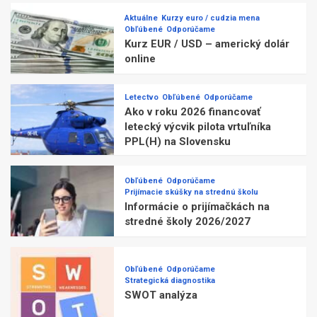
Aktuálne
Kurzy euro / cudzia mena
Obľúbené
Odporúčame
Kurz EUR / USD – americký dolár
online
Letectvo
Obľúbené
Odporúčame
Ako v roku 2026 financovať
letecký výcvik pilota vrtuľníka
PPL(H) na Slovensku
Obľúbené
Odporúčame
Prijímacie skúšky na strednú školu
Informácie o prijímačkách na
stredné školy 2026/2027
Obľúbené
Odporúčame
Strategická diagnostika
SWOT analýza