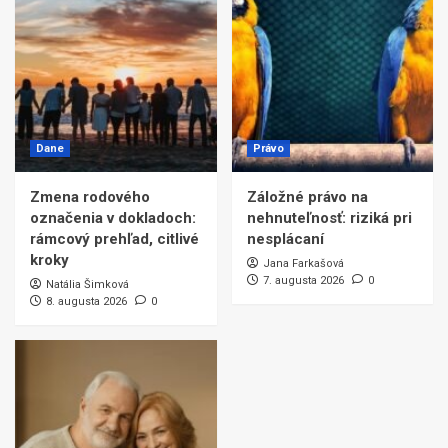
Dane
Právo
Zmena rodového
Záložné právo na
označenia v dokladoch:
nehnuteľnosť: riziká pri
rámcový prehľad, citlivé
nesplácaní
kroky
Jana Farkašová
7. augusta 2026
0
Natália Šimková
8. augusta 2026
0