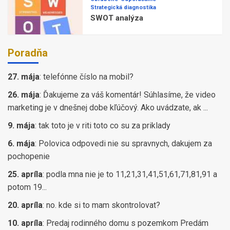
Strategická diagnostika
SWOT analýza
Poradňa
27. mája
:
telefónne číslo na mobil?
26. mája
:
Ďakujeme za váš komentár! Súhlasíme, že video
marketing je v dnešnej dobe kľúčový. Ako uvádzate, ak ...
9. mája
:
tak toto je v riti toto co su za priklady
6. mája
:
Polovica odpovedi nie su spravnych, dakujem za
pochopenie
25. apríla
:
podla mna nie je to 11,21,31,41,51,61,71,81,91 a
potom 19...
20. apríla
:
no. kde si to mam skontrolovat?
10. apríla
:
Predaj rodinného domu s pozemkom Predám