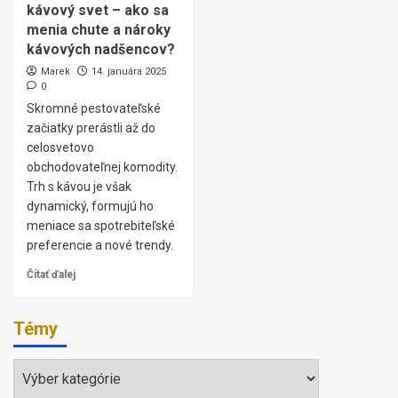
kávový svet – ako sa
menia chute a nároky
kávových nadšencov?
Marek
14. januára 2025
0
Skromné pestovateľské
začiatky prerástli až do
celosvetovo
obchodovateľnej komodity.
Trh s kávou je však
dynamický, formujú ho
meniace sa spotrebiteľské
preferencie a nové trendy.
Čítať ďalej
Témy
Témy