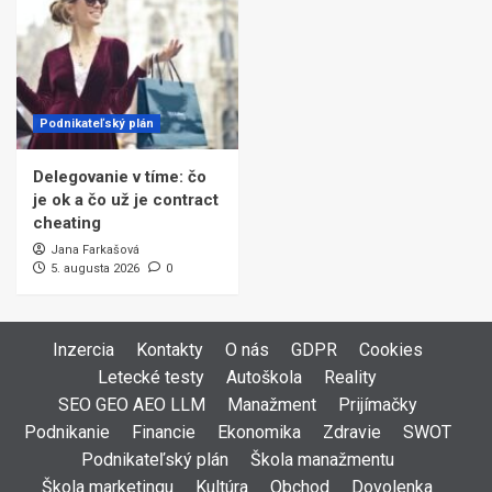
Podnikateľský plán
Delegovanie v tíme: čo
je ok a čo už je contract
cheating
Jana Farkašová
5. augusta 2026
0
Inzercia
Kontakty
O nás
GDPR
Cookies
Letecké testy
Autoškola
Reality
SEO GEO AEO LLM
Manažment
Prijímačky
Podnikanie
Financie
Ekonomika
Zdravie
SWOT
Podnikateľský plán
Škola manažmentu
Škola marketingu
Kultúra
Obchod
Dovolenka