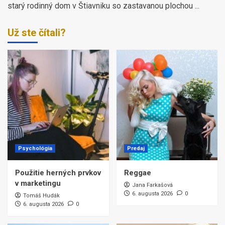
starý rodinný dom v Štiavniku so zastavanou plochou ...
Už ste čítali?
Psychológia
Predaj
Použitie herných prvkov
Reggae
v marketingu
Jana Farkašová
6. augusta 2026
0
Tomáš Hudák
6. augusta 2026
0