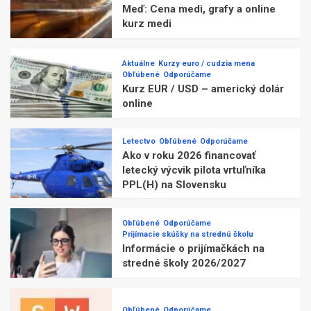
Meď: Cena medi, grafy a online
kurz medi
Aktuálne
Kurzy euro / cudzia mena
Obľúbené
Odporúčame
Kurz EUR / USD – americký dolár
online
Letectvo
Obľúbené
Odporúčame
Ako v roku 2026 financovať
letecký výcvik pilota vrtuľníka
PPL(H) na Slovensku
Obľúbené
Odporúčame
Prijímacie skúšky na strednú školu
Informácie o prijímačkách na
stredné školy 2026/2027
Obľúbené
Odporúčame