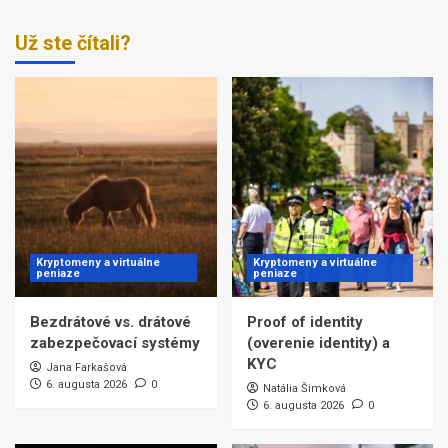
Už ste čítali?
Kryptomeny a virtuálne
Kryptomeny a virtuálne
peniaze
peniaze
Bezdrátové vs. drátové
Proof of identity
zabezpečovací systémy
(overenie identity) a
KYC
Jana Farkašová
6. augusta 2026
0
Natália Šimková
6. augusta 2026
0