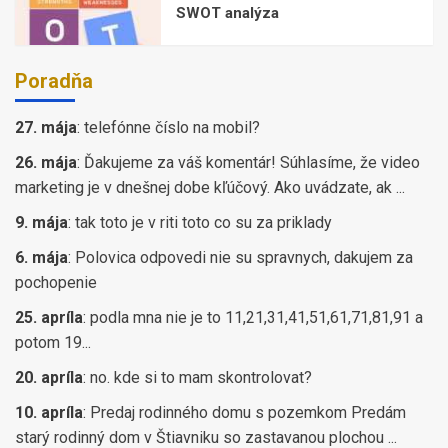
SWOT analýza
Poradňa
27. mája
:
telefónne číslo na mobil?
26. mája
:
Ďakujeme za váš komentár! Súhlasíme, že video
marketing je v dnešnej dobe kľúčový. Ako uvádzate, ak ...
9. mája
:
tak toto je v riti toto co su za priklady
6. mája
:
Polovica odpovedi nie su spravnych, dakujem za
pochopenie
25. apríla
:
podla mna nie je to 11,21,31,41,51,61,71,81,91 a
potom 19...
20. apríla
:
no. kde si to mam skontrolovat?
10. apríla
:
Predaj rodinného domu s pozemkom Predám
starý rodinný dom v Štiavniku so zastavanou plochou ...