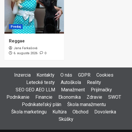
Predaj
Reggae
Jana Farkašová
6. augusta 2026
0
Inzercia
Kontakty
O nás
GDPR
Cookies
Letecké testy
Autoškola
Reality
SEO GEO AEO LLM
Manažment
Prijímačky
Podnikanie
Financie
Ekonomika
Zdravie
SWOT
Podnikateľský plán
Škola manažmentu
Škola marketingu
Kultúra
Obchod
Dovolenka
Skúšky