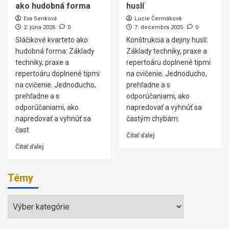
ako hudobná forma
huslí
Eva Senková
Lucie Čermáková
2. júna 2026
0
7. decembra 2025
0
Sláčikové kvarteto ako
Konštrukcia a dejiny huslí:
hudobná forma: Základy
Základy techniky, praxe a
techniky, praxe a
repertoáru doplnené tipmi
repertoáru doplnené tipmi
na cvičenie. Jednoducho,
na cvičenie. Jednoducho,
prehľadne a s
prehľadne a s
odporúčaniami, ako
odporúčaniami, ako
napredovať a vyhnúť sa
napredovať a vyhnúť sa
častým chybám.
čast
Čítať ďalej
Čítať ďalej
Témy
Témy