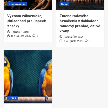
Komunikácia
Dane
Význam zákazníckej
Zmena rodového
skúsenosti pre úspech
označenia v dokladoch:
značky
rámcový prehľad, citlivé
kroky
Tomáš Hudák
8. augusta 2026
0
Natália Šimková
8. augusta 2026
0
Právo