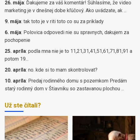
26. mája
:
Ďakujeme za váš komentár! Súhlasíme, že video
marketing je v dnešnej dobe kľúčový. Ako uvádzate, ak ...
9. mája
:
tak toto je v riti toto co su za priklady
6. mája
:
Polovica odpovedi nie su spravnych, dakujem za
pochopenie
25. apríla
:
podla mna nie je to 11,21,31,41,51,61,71,81,91 a
potom 19...
20. apríla
:
no. kde si to mam skontrolovat?
10. apríla
:
Predaj rodinného domu s pozemkom Predám
starý rodinný dom v Štiavniku so zastavanou plochou ...
Už ste čítali?