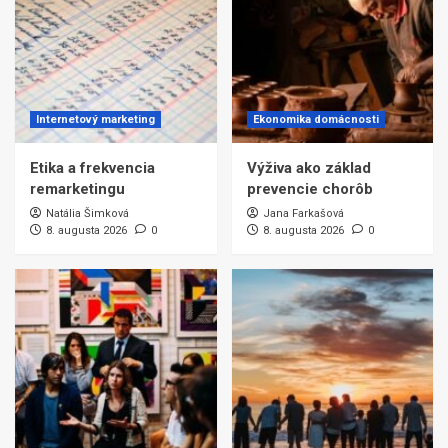
Internetový marketing
Ekonomika domácnosti
Etika a frekvencia
Výživa ako základ
remarketingu
prevencie chorôb
Natália Šimková
Jana Farkašová
8. augusta 2026
0
8. augusta 2026
0