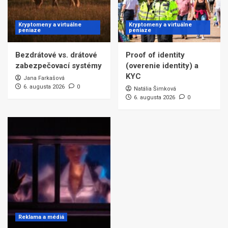
Kryptomeny a virtuálne
Kryptomeny a virtuálne
peniaze
peniaze
Bezdrátové vs. drátové
Proof of identity
zabezpečovací systémy
(overenie identity) a
KYC
Jana Farkašová
6. augusta 2026
0
Natália Šimková
6. augusta 2026
0
Reklama a médiá