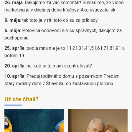
26. mája
:
Ďakujeme za váš komentár! Súhlasíme, že video
marketing je v dnešnej dobe kľúčový. Ako uvádzate, ak ...
9. mája
:
tak toto je v riti toto co su za priklady
6. mája
:
Polovica odpovedi nie su spravnych, dakujem za
pochopenie
25. apríla
:
podla mna nie je to 11,21,31,41,51,61,71,81,91 a
potom 19...
20. apríla
:
no. kde si to mam skontrolovat?
10. apríla
:
Predaj rodinného domu s pozemkom Predám
starý rodinný dom v Štiavniku so zastavanou plochou ...
Už ste čítali?