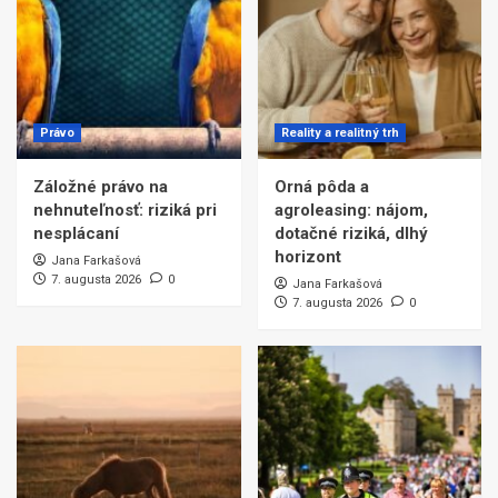
Právo
Reality a realitný trh
Záložné právo na
Orná pôda a
nehnuteľnosť: riziká pri
agroleasing: nájom,
nesplácaní
dotačné riziká, dlhý
horizont
Jana Farkašová
7. augusta 2026
0
Jana Farkašová
7. augusta 2026
0