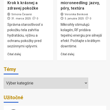
Krok k krásnej a
microneedling: jazvy,
zdravej pokožke
póry, textúra
Simona Česaná
Veronika Benková
31. marca 2025
0
5. januára 2025
0
Správna starostlivosť o
Mikroihly stimulujú
pokožku tela zahŕňa
kolagén, RF pridáva
hydratáciu, výživu a
tepelnú energiu pre silnejší
ochranu pokožky pred
efekt. Počítajte s krátkym
sezónnymi vplyvmi.
downtime.
Čítať ďalej
Čítať ďalej
Témy
Témy
Užitočné