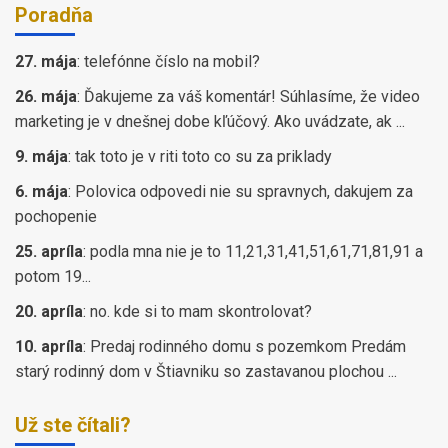
Poradňa
27. mája
:
telefónne číslo na mobil?
26. mája
:
Ďakujeme za váš komentár! Súhlasíme, že video
marketing je v dnešnej dobe kľúčový. Ako uvádzate, ak ...
9. mája
:
tak toto je v riti toto co su za priklady
6. mája
:
Polovica odpovedi nie su spravnych, dakujem za
pochopenie
25. apríla
:
podla mna nie je to 11,21,31,41,51,61,71,81,91 a
potom 19...
20. apríla
:
no. kde si to mam skontrolovat?
10. apríla
:
Predaj rodinného domu s pozemkom Predám
starý rodinný dom v Štiavniku so zastavanou plochou ...
Už ste čítali?