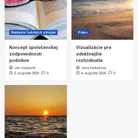
Riadenie ľudských zdrojov
Právo
Koncept spoločenskej
Vizualizácie pre
zodpovednosti
odvážnejšie
podnikov
rozhodnutia
Ján Gašparík
Jana Farkašová
5. augusta 2026
0
4. augusta 2026
0