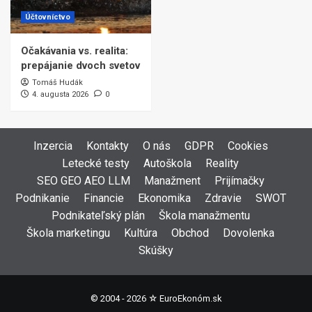
Účtovníctvo
Očakávania vs. realita:
prepájanie dvoch svetov
Tomáš Hudák
4. augusta 2026
0
Inzercia
Kontakty
O nás
GDPR
Cookies
Letecké testy
Autoškola
Reality
SEO GEO AEO LLM
Manažment
Prijímačky
Podnikanie
Financie
Ekonomika
Zdravie
SWOT
Podnikateľský plán
Škola manažmentu
Škola marketingu
Kultúra
Obchod
Dovolenka
Skúšky
© 2004 - 2026 ☆
EuroEkonóm.sk