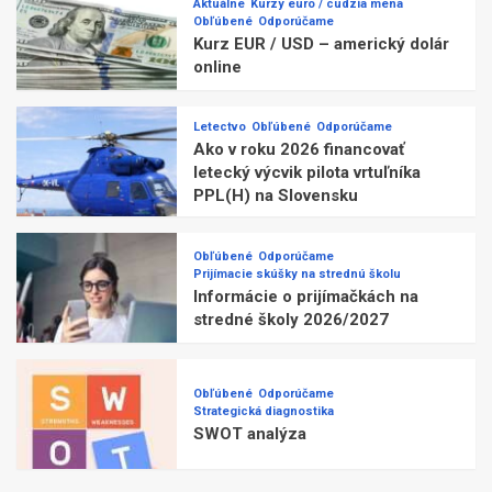
Aktuálne
Kurzy euro / cudzia mena
Obľúbené
Odporúčame
Kurz EUR / USD – americký dolár
online
Letectvo
Obľúbené
Odporúčame
Ako v roku 2026 financovať
letecký výcvik pilota vrtuľníka
PPL(H) na Slovensku
Obľúbené
Odporúčame
Prijímacie skúšky na strednú školu
Informácie o prijímačkách na
stredné školy 2026/2027
Obľúbené
Odporúčame
Strategická diagnostika
SWOT analýza