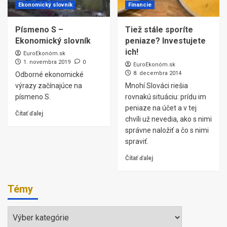
Ekonomický slovník
Financie
Písmeno S –
Tiež stále sporíte
Ekonomický slovník
peniaze? Investujete
ich!
EuroEkonóm.sk
1. novembra 2019
0
EuroEkonóm.sk
8. decembra 2014
Odborné ekonomické
výrazy začínajúce na
Mnohí Slováci riešia
písmeno S.
rovnakú situáciu: prídu im
peniaze na účet a v tej
Čítať ďalej
chvíli už nevedia, ako s nimi
správne naložiť a čo s nimi
spraviť.
Čítať ďalej
Témy
Témy