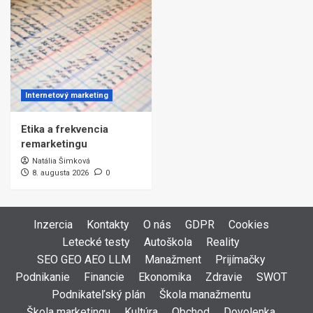
Internetový marketing
Etika a frekvencia
remarketingu
Natália Šimková
8. augusta 2026
0
Inzercia
Kontakty
O nás
GDPR
Cookies
Letecké testy
Autoškola
Reality
SEO GEO AEO LLM
Manažment
Prijímačky
Podnikanie
Financie
Ekonomika
Zdravie
SWOT
Podnikateľský plán
Škola manažmentu
Škola marketingu
Kultúra
Obchod
Dovolenka