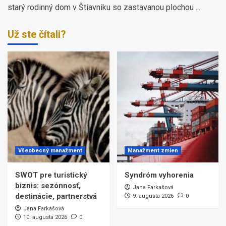
starý rodinný dom v Štiavniku so zastavanou plochou ...
Už ste čítali?
Všeobecný manažment
Manažment zmien
SWOT pre turistický
Syndróm vyhorenia
biznis: sezónnosť,
Jana Farkašová
destinácie, partnerstvá
9. augusta 2026
0
Jana Farkašová
10. augusta 2026
0