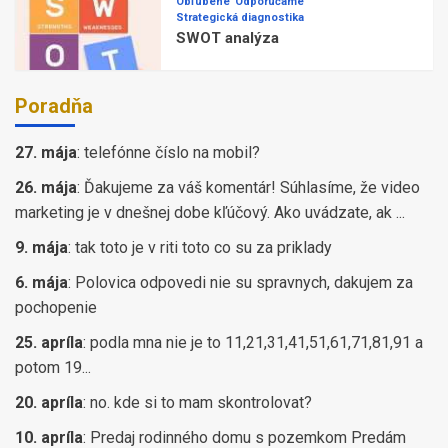
Obľúbené
Odporúčame
Strategická diagnostika
SWOT analýza
Poradňa
27. mája
:
telefónne číslo na mobil?
26. mája
:
Ďakujeme za váš komentár! Súhlasíme, že video
marketing je v dnešnej dobe kľúčový. Ako uvádzate, ak ...
9. mája
:
tak toto je v riti toto co su za priklady
6. mája
:
Polovica odpovedi nie su spravnych, dakujem za
pochopenie
25. apríla
:
podla mna nie je to 11,21,31,41,51,61,71,81,91 a
potom 19...
20. apríla
:
no. kde si to mam skontrolovat?
10. apríla
:
Predaj rodinného domu s pozemkom Predám