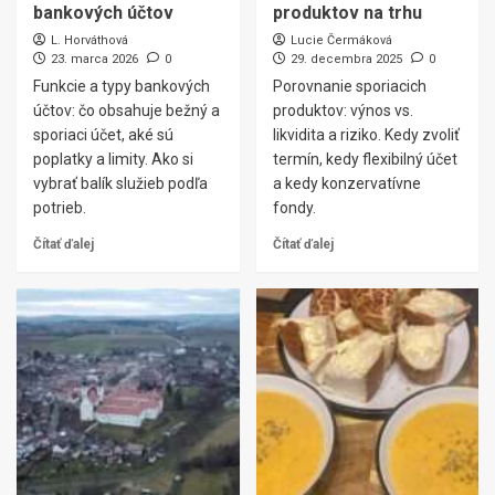
bankových účtov
produktov na trhu
L. Horváthová
Lucie Čermáková
23. marca 2026
0
29. decembra 2025
0
Funkcie a typy bankových
Porovnanie sporiacich
účtov: čo obsahuje bežný a
produktov: výnos vs.
sporiaci účet, aké sú
likvidita a riziko. Kedy zvoliť
poplatky a limity. Ako si
termín, kedy flexibilný účet
vybrať balík služieb podľa
a kedy konzervatívne
potrieb.
fondy.
Čítať ďalej
Čítať ďalej