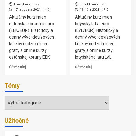
EuroEkonóm.sk
EuroEkonóm.sk
17. augusta 2024
0
19. júla 2021
0
Aktuálny kurz mien
Aktuálny kurz mien
estónska koruna a euro
lotyšský lat a euro
(EEK/EUR). Historický a
(LVL/EUR). Historický a
denný vývoj devízových
denný vývoj devízových
kurzov cudzích mien -
kurzov cudzích mien -
grafy a online kurzy
grafy a online kurzy
estónskej koruny EEK.
lotyšského latu LVL.
Čítať ďalej
Čítať ďalej
Témy
Témy
Užitočné