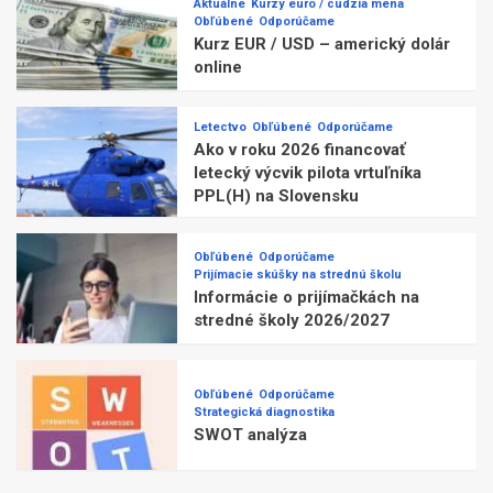
Aktuálne
Kurzy euro / cudzia mena
Obľúbené
Odporúčame
Kurz EUR / USD – americký dolár
online
Letectvo
Obľúbené
Odporúčame
Ako v roku 2026 financovať
letecký výcvik pilota vrtuľníka
PPL(H) na Slovensku
Obľúbené
Odporúčame
Prijímacie skúšky na strednú školu
Informácie o prijímačkách na
stredné školy 2026/2027
Obľúbené
Odporúčame
Strategická diagnostika
SWOT analýza