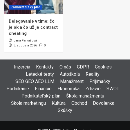
Podnikateľský plán
Delegovanie v tíme: čo
je ok a čo už je contract
cheating
Jana Farkašová
5. augusta 2026
0
Inzercia
Kontakty
O nás
GDPR
Cookies
Letecké testy
Autoškola
Reality
SEO GEO AEO LLM
Manažment
Prijímačky
Podnikanie
Financie
Ekonomika
Zdravie
SWOT
Podnikateľský plán
Škola manažmentu
Škola marketingu
Kultúra
Obchod
Dovolenka
Skúšky