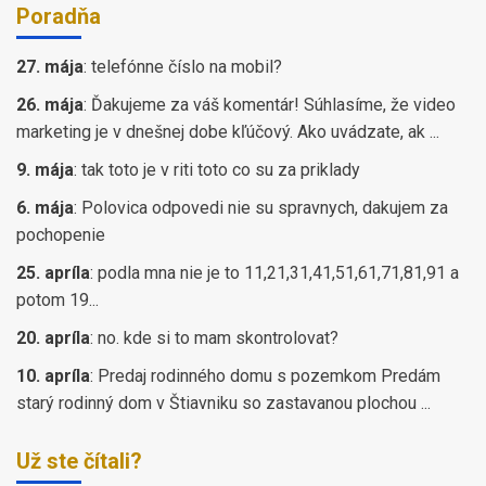
Poradňa
27. mája
:
telefónne číslo na mobil?
26. mája
:
Ďakujeme za váš komentár! Súhlasíme, že video
marketing je v dnešnej dobe kľúčový. Ako uvádzate, ak ...
9. mája
:
tak toto je v riti toto co su za priklady
6. mája
:
Polovica odpovedi nie su spravnych, dakujem za
pochopenie
25. apríla
:
podla mna nie je to 11,21,31,41,51,61,71,81,91 a
potom 19...
20. apríla
:
no. kde si to mam skontrolovat?
10. apríla
:
Predaj rodinného domu s pozemkom Predám
starý rodinný dom v Štiavniku so zastavanou plochou ...
Už ste čítali?