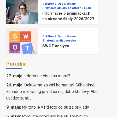
Obľúbené
Odporúčame
Prijímacie skúšky na strednú školu
Informácie o prijímačkách
na stredné školy 2026/2027
Obľúbené
Odporúčame
Strategická diagnostika
SWOT analýza
Poradňa
27. mája
:
telefónne číslo na mobil?
26. mája
:
Ďakujeme za váš komentár! Súhlasíme,
že video marketing je v dnešnej dobe kľúčový. Ako
uvádzate, ak ...
9. mája
:
tak toto je v riti toto co su za priklady
6. mája
:
Polovica odpovedi nie su spravnych,