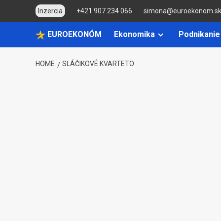
Skip
Inzercia
+421 907 234 066
simona@euroekonom.s
to
content
EUROEKONÓM
Ekonomika
Podnikanie
HOME
SLÁČIKOVÉ KVARTETO