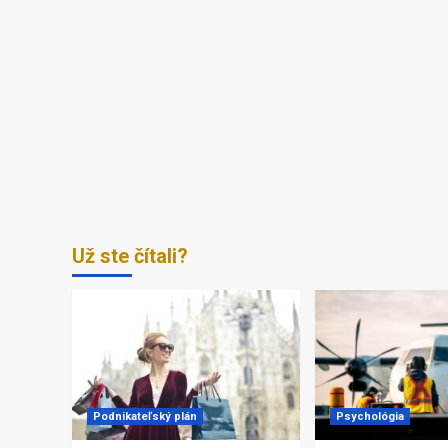
Už ste čítali?
Podnikateľský plán
Psychológia