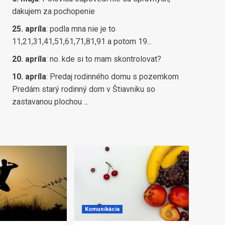
dakujem za pochopenie
25. apríla
:
podla mna nie je to
11,21,31,41,51,61,71,81,91 a potom 19...
20. apríla
:
no. kde si to mam skontrolovat?
10. apríla
:
Predaj rodinného domu s pozemkom
Predám starý rodinný dom v Štiavniku so
zastavanou plochou ...
Komunikácia