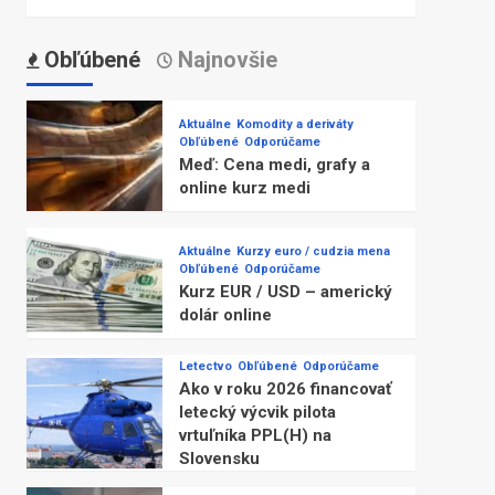
Obľúbené
Najnovšie
Aktuálne
Komodity a deriváty
Obľúbené
Odporúčame
Meď: Cena medi, grafy a
online kurz medi
Aktuálne
Kurzy euro / cudzia mena
Obľúbené
Odporúčame
Kurz EUR / USD – americký
dolár online
Letectvo
Obľúbené
Odporúčame
Ako v roku 2026 financovať
letecký výcvik pilota
vrtuľníka PPL(H) na
Slovensku