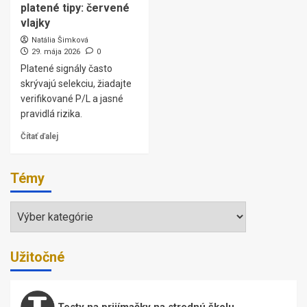
platené tipy: červené
vlajky
Natália Šimková
29. mája 2026
0
Platené signály často
skrývajú selekciu, žiadajte
verifikované P/L a jasné
pravidlá rizika.
Čítať ďalej
Témy
Témy
Užitočné
Testy na prijímačky na strednú školu