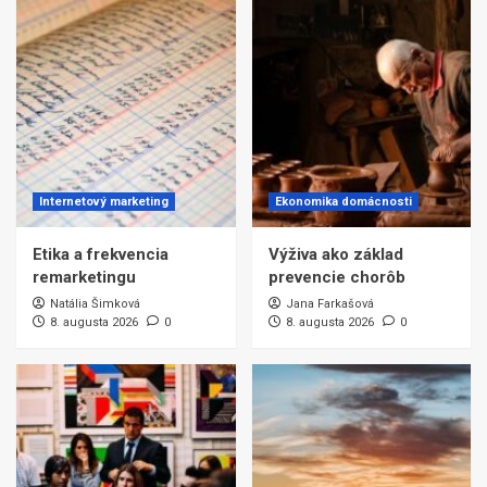
Internetový marketing
Ekonomika domácnosti
Etika a frekvencia
Výživa ako základ
remarketingu
prevencie chorôb
Natália Šimková
Jana Farkašová
8. augusta 2026
0
8. augusta 2026
0