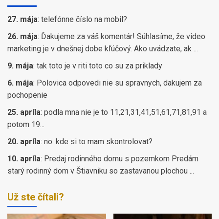
27. mája
:
telefónne číslo na mobil?
26. mája
:
Ďakujeme za váš komentár! Súhlasíme, že video
marketing je v dnešnej dobe kľúčový. Ako uvádzate, ak ...
9. mája
:
tak toto je v riti toto co su za priklady
6. mája
:
Polovica odpovedi nie su spravnych, dakujem za
pochopenie
25. apríla
:
podla mna nie je to 11,21,31,41,51,61,71,81,91 a
potom 19...
20. apríla
:
no. kde si to mam skontrolovat?
10. apríla
:
Predaj rodinného domu s pozemkom Predám
starý rodinný dom v Štiavniku so zastavanou plochou ...
Už ste čítali?