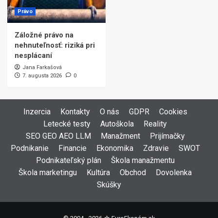
Právo
Záložné právo na
nehnuteľnosť: riziká pri
nesplácaní
Jana Farkašová
7. augusta 2026
0
Inzercia
Kontakty
O nás
GDPR
Cookies
Letecké testy
Autoškola
Reality
SEO GEO AEO LLM
Manažment
Prijímačky
Podnikanie
Financie
Ekonomika
Zdravie
SWOT
Podnikateľský plán
Škola manažmentu
Škola marketingu
Kultúra
Obchod
Dovolenka
Skúšky