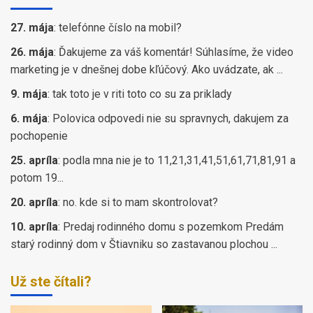
27. mája
:
telefónne číslo na mobil?
26. mája
:
Ďakujeme za váš komentár! Súhlasíme, že video
marketing je v dnešnej dobe kľúčový. Ako uvádzate, ak ...
9. mája
:
tak toto je v riti toto co su za priklady
6. mája
:
Polovica odpovedi nie su spravnych, dakujem za
pochopenie
25. apríla
:
podla mna nie je to 11,21,31,41,51,61,71,81,91 a
potom 19...
20. apríla
:
no. kde si to mam skontrolovat?
10. apríla
:
Predaj rodinného domu s pozemkom Predám
starý rodinný dom v Štiavniku so zastavanou plochou ...
Už ste čítali?