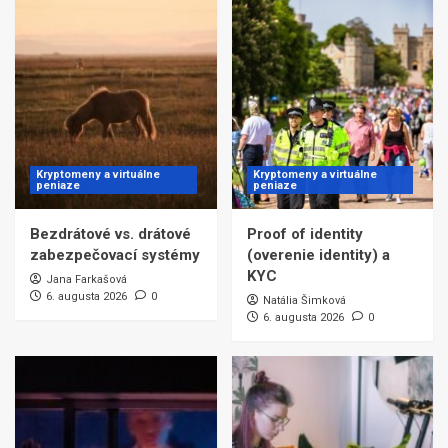
Kryptomeny a virtuálne
Kryptomeny a virtuálne
peniaze
peniaze
Bezdrátové vs. drátové
Proof of identity
zabezpečovací systémy
(overenie identity) a
KYC
Jana Farkašová
6. augusta 2026
0
Natália Šimková
6. augusta 2026
0