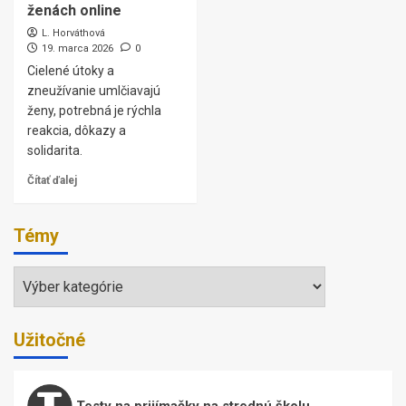
ženách online
L. Horváthová
19. marca 2026
0
Cielené útoky a
zneužívanie umlčiavajú
ženy, potrebná je rýchla
reakcia, dôkazy a
solidarita.
Čítať ďalej
Témy
Témy
Užitočné
Testy na prijímačky na strednú školu