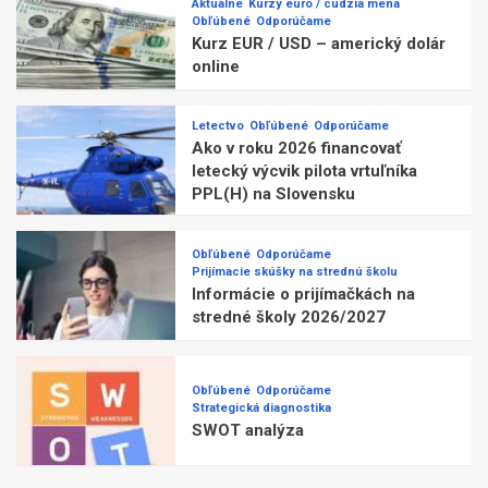
Aktuálne
Kurzy euro / cudzia mena
Obľúbené
Odporúčame
Kurz EUR / USD – americký dolár
online
Letectvo
Obľúbené
Odporúčame
Ako v roku 2026 financovať
letecký výcvik pilota vrtuľníka
PPL(H) na Slovensku
Obľúbené
Odporúčame
Prijímacie skúšky na strednú školu
Informácie o prijímačkách na
stredné školy 2026/2027
Obľúbené
Odporúčame
Strategická diagnostika
SWOT analýza