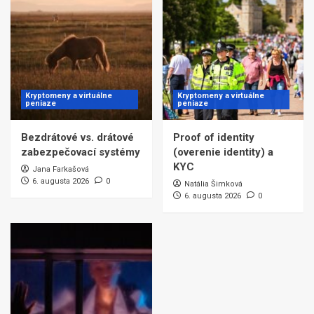
Kryptomeny a virtuálne
Kryptomeny a virtuálne
peniaze
peniaze
Bezdrátové vs. drátové
Proof of identity
zabezpečovací systémy
(overenie identity) a
KYC
Jana Farkašová
6. augusta 2026
0
Natália Šimková
6. augusta 2026
0