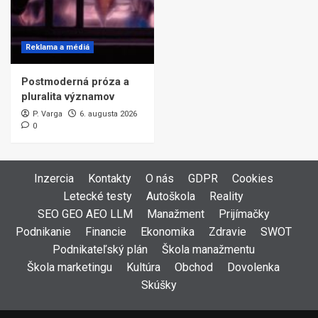
Reklama a médiá
Postmoderná próza a
pluralita významov
P. Varga
6. augusta 2026
0
Inzercia
Kontakty
O nás
GDPR
Cookies
Letecké testy
Autoškola
Reality
SEO GEO AEO LLM
Manažment
Prijímačky
Podnikanie
Financie
Ekonomika
Zdravie
SWOT
Podnikateľský plán
Škola manažmentu
Škola marketingu
Kultúra
Obchod
Dovolenka
Skúšky