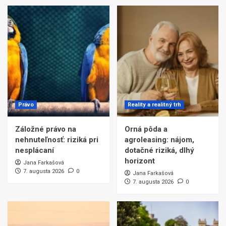
Právo
Reality a realitný trh
Záložné právo na
Orná pôda a
nehnuteľnosť: riziká pri
agroleasing: nájom,
nesplácaní
dotačné riziká, dlhý
horizont
Jana Farkašová
7. augusta 2026
0
Jana Farkašová
7. augusta 2026
0