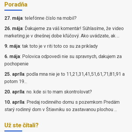
Poradňa
27. mája
:
telefónne číslo na mobil?
26. mája
:
Ďakujeme za váš komentár! Súhlasíme, že video
marketing je v dnešnej dobe kľúčový. Ako uvádzate, ak ...
9. mája
:
tak toto je v riti toto co su za priklady
6. mája
:
Polovica odpovedi nie su spravnych, dakujem za
pochopenie
25. apríla
:
podla mna nie je to 11,21,31,41,51,61,71,81,91 a
potom 19...
20. apríla
:
no. kde si to mam skontrolovat?
10. apríla
:
Predaj rodinného domu s pozemkom Predám
starý rodinný dom v Štiavniku so zastavanou plochou ...
Už ste čítali?