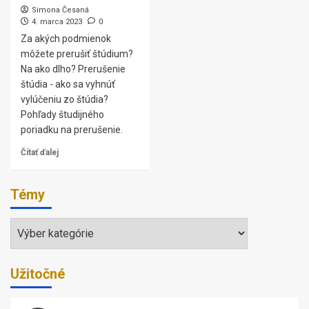
Simona Česaná
4. marca 2023
0
Za akých podmienok
môžete prerušiť štúdium?
Na ako dlho? Prerušenie
štúdia - ako sa vyhnúť
vylúčeniu zo štúdia?
Pohľady študijného
poriadku na prerušenie.
Čítať ďalej
Témy
Témy
Užitočné