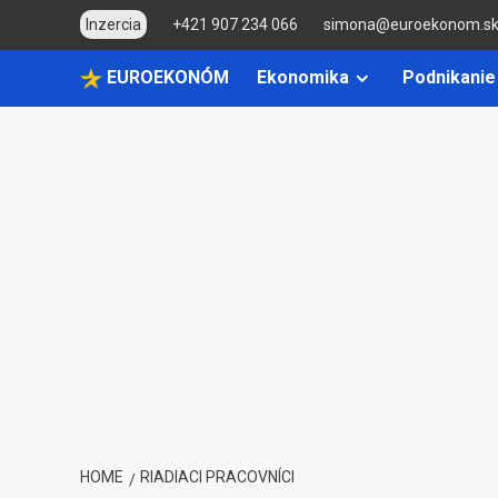
Skip
Inzercia
+421 907 234 066
simona@euroekonom.s
to
content
EUROEKONÓM
Ekonomika
Podnikanie
HOME
RIADIACI PRACOVNÍCI