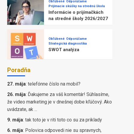
Obľúbené
Odporúčame
Prijímacie skúšky na strednú školu
Informácie o prijímačkách
na stredné školy 2026/2027
Obľúbené
Odporúčame
Strategická diagnostika
SWOT analýza
Poradňa
27. mája
:
telefónne číslo na mobil?
26. mája
:
Ďakujeme za váš komentár! Súhlasíme,
že video marketing je v dnešnej dobe kľúčový. Ako
uvádzate, ak ...
9. mája
:
tak toto je v riti toto co su za priklady
6. mája
:
Polovica odpovedi nie su spravnych,