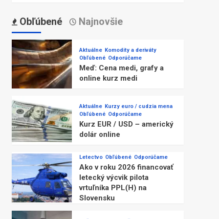
Obľúbené
Najnovšie
Aktuálne
Komodity a deriváty
Obľúbené
Odporúčame
Meď: Cena medi, grafy a
online kurz medi
Aktuálne
Kurzy euro / cudzia mena
Obľúbené
Odporúčame
Kurz EUR / USD – americký
dolár online
Letectvo
Obľúbené
Odporúčame
Ako v roku 2026 financovať
letecký výcvik pilota
vrtuľníka PPL(H) na
Slovensku