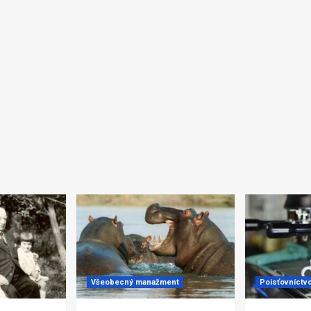
Všeobecný manažment
Poisťovníctvo