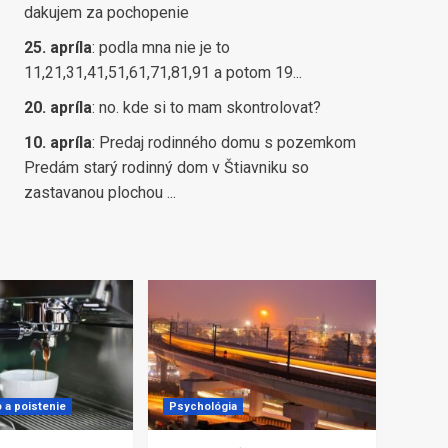
dakujem za pochopenie
25. apríla
:
podla mna nie je to
11,21,31,41,51,61,71,81,91 a potom 19...
20. apríla
:
no. kde si to mam skontrolovat?
10. apríla
:
Predaj rodinného domu s pozemkom
Predám starý rodinný dom v Štiavniku so
zastavanou plochou ...
 a poistenie
Psychológia