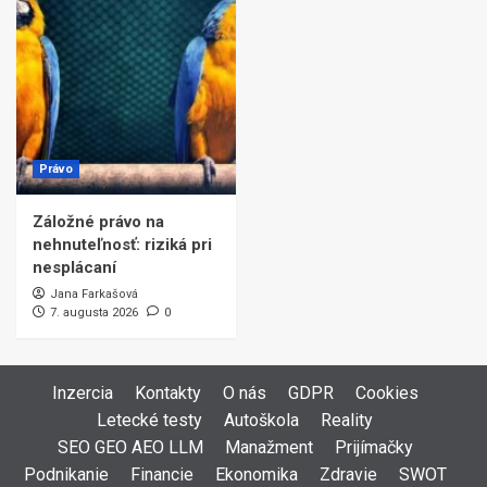
Právo
Záložné právo na
nehnuteľnosť: riziká pri
nesplácaní
Jana Farkašová
7. augusta 2026
0
Inzercia
Kontakty
O nás
GDPR
Cookies
Letecké testy
Autoškola
Reality
SEO GEO AEO LLM
Manažment
Prijímačky
Podnikanie
Financie
Ekonomika
Zdravie
SWOT