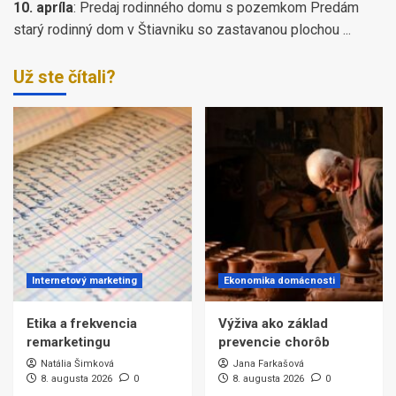
10. apríla
:
Predaj rodinného domu s pozemkom Predám
starý rodinný dom v Štiavniku so zastavanou plochou ...
Už ste čítali?
Internetový marketing
Ekonomika domácnosti
Etika a frekvencia
Výživa ako základ
remarketingu
prevencie chorôb
Natália Šimková
Jana Farkašová
8. augusta 2026
0
8. augusta 2026
0