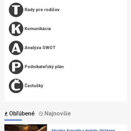
Rady pre rodičov
Komunikácia
Analýza SWOT
Podnikateľský plán
Častušky
Obľúbené
Najnovšie
Aktuálne
Komodity a deriváty
Obľúbené