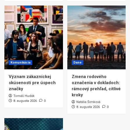
Komunikácia
Dane
Význam zákazníckej
Zmena rodového
skúsenosti pre úspech
označenia v dokladoch:
značky
rámcový prehľad, citlivé
kroky
Tomáš Hudák
8. augusta 2026
0
Natália Šimková
8. augusta 2026
0