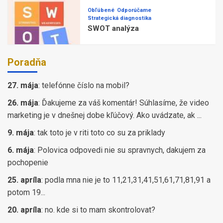
Obľúbené
Odporúčame
Strategická diagnostika
SWOT analýza
Poradňa
27. mája
:
telefónne číslo na mobil?
26. mája
:
Ďakujeme za váš komentár! Súhlasíme, že video
marketing je v dnešnej dobe kľúčový. Ako uvádzate, ak ...
9. mája
:
tak toto je v riti toto co su za priklady
6. mája
:
Polovica odpovedi nie su spravnych, dakujem za
pochopenie
25. apríla
:
podla mna nie je to 11,21,31,41,51,61,71,81,91 a
potom 19...
20. apríla
:
no. kde si to mam skontrolovat?