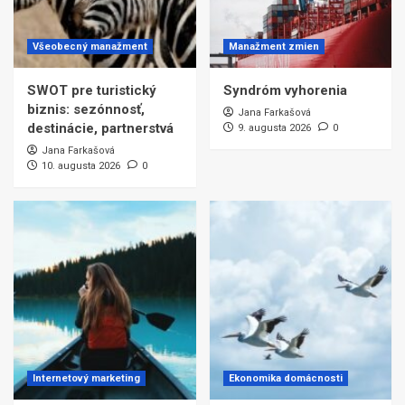
Všeobecný manažment
Manažment zmien
SWOT pre turistický
Syndróm vyhorenia
biznis: sezónnosť,
Jana Farkašová
destinácie, partnerstvá
9. augusta 2026
0
Jana Farkašová
10. augusta 2026
0
Internetový marketing
Ekonomika domácnosti