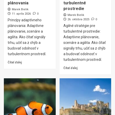
plánovania
turbulentné
prostredie
Marek Bielik
11. apríla 2026
0
Marek Bielik
26. októbra 2025
0
Princípy adaptívneho
plánovania: Adaptívne
Agilné stratégie pre
plánovanie, scenáre a
turbulentné prostredie:
agilita. Ako čítať signály
Adaptívne plánovanie,
trhu, učiť sa z chýb a
scenáre a agilita. Ako čítať
budovať odolnosť v
signály trhu, učiť sa z chýb
turbulentnom prostredí.
a budovať odolnosť v
turbulentnom prostredí.
Čítať ďalej
Čítať ďalej