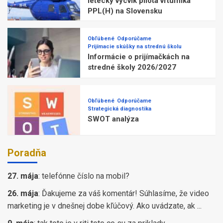
letecký výcvik pilota vrtuľníka
PPL(H) na Slovensku
Obľúbené
Odporúčame
Prijímacie skúšky na strednú školu
Informácie o prijímačkách na
stredné školy 2026/2027
Obľúbené
Odporúčame
Strategická diagnostika
SWOT analýza
Poradňa
27. mája
:
telefónne číslo na mobil?
26. mája
:
Ďakujeme za váš komentár! Súhlasíme, že video
marketing je v dnešnej dobe kľúčový. Ako uvádzate, ak ...