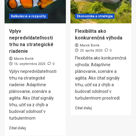
Kalkulácie a rozpočty
Ekonomika a stratégia
Vplyv
Flexibilita ako
nepredvídateľnosti
konkurenčná výhoda
trhu na strategické
Marek Bielik
riadenie
23. apríla 2025
0
Flexibilita ako konkurenčná
Marek Bielik
16. septembra 2025
0
výhoda: Adaptívne
Vplyv nepredvídateľnosti
plánovanie, scenáre a
trhu na strategické
agilita. Ako čítať signály
riadenie: Adaptívne
trhu, učiť sa z chýb a
plánovanie, scenáre a
budovať odolnosť v
agilita. Ako čítať signály
turbulentnom prostredí.
trhu, učiť sa z chýb a
Čítať ďalej
budovať odolnosť v
turbulentnom
Čítať ďalej