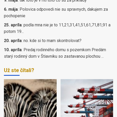
9. mája
:
tak toto je v riti toto co su za priklady
6. mája
:
Polovica odpovedi nie su spravnych, dakujem za
pochopenie
25. apríla
:
podla mna nie je to 11,21,31,41,51,61,71,81,91 a
potom 19...
20. apríla
:
no. kde si to mam skontrolovat?
10. apríla
:
Predaj rodinného domu s pozemkom Predám
starý rodinný dom v Štiavniku so zastavanou plochou ...
Už ste čítali?