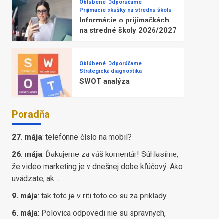
Obľúbené
Odporúčame
Prijímacie skúšky na strednú školu
Informácie o prijímačkách
na stredné školy 2026/2027
Obľúbené
Odporúčame
Strategická diagnostika
SWOT analýza
Poradňa
27. mája
:
telefónne číslo na mobil?
26. mája
:
Ďakujeme za váš komentár! Súhlasíme,
že video marketing je v dnešnej dobe kľúčový. Ako
uvádzate, ak ...
9. mája
:
tak toto je v riti toto co su za priklady
6. mája
:
Polovica odpovedi nie su spravnych,