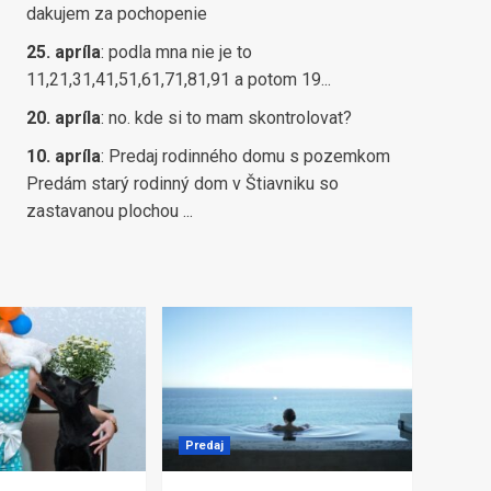
dakujem za pochopenie
25. apríla
:
podla mna nie je to
11,21,31,41,51,61,71,81,91 a potom 19...
20. apríla
:
no. kde si to mam skontrolovat?
10. apríla
:
Predaj rodinného domu s pozemkom
Predám starý rodinný dom v Štiavniku so
zastavanou plochou ...
Predaj