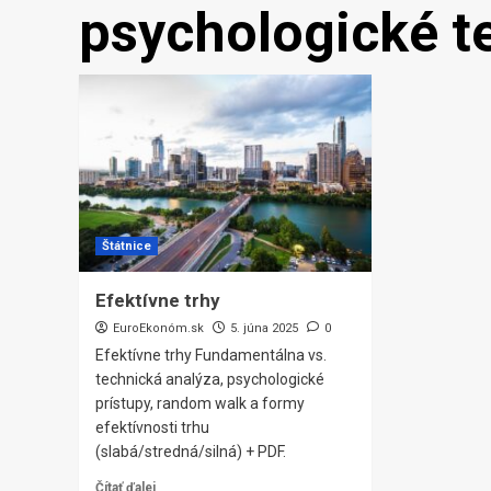
psychologické t
Štátnice
Efektívne trhy
EuroEkonóm.sk
5. júna 2025
0
Efektívne trhy Fundamentálna vs.
technická analýza, psychologické
prístupy, random walk a formy
efektívnosti trhu
(slabá/stredná/silná) + PDF.
Čítať ďalej