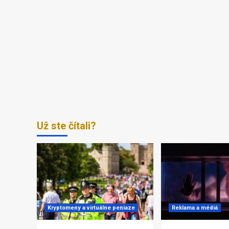
Už ste čítali?
Kryptomeny a virtuálne peniaze
Reklama a médiá