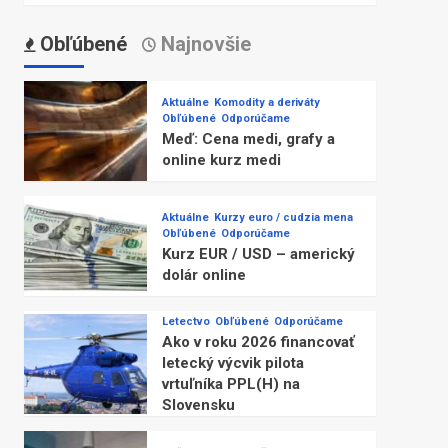
Obľúbené
Najnovšie
Aktuálne
Komodity a deriváty
Obľúbené
Odporúčame
Meď: Cena medi, grafy a
online kurz medi
Aktuálne
Kurzy euro / cudzia mena
Obľúbené
Odporúčame
Kurz EUR / USD – americký
dolár online
Letectvo
Obľúbené
Odporúčame
Ako v roku 2026 financovať
letecký výcvik pilota
vrtuľníka PPL(H) na
Slovensku