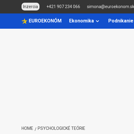
Skip
Inzercia
+421 907 234 066
simona@euroekonom.s
to
content
EUROEKONÓM
Ekonomika
Podnikanie
HOME
PSYCHOLOGICKÉ TEÓRIE