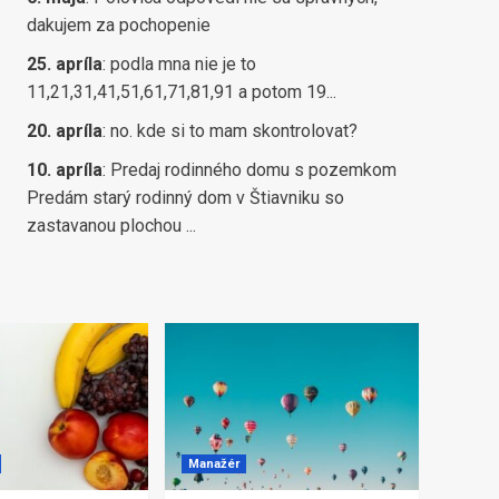
dakujem za pochopenie
25. apríla
:
podla mna nie je to
11,21,31,41,51,61,71,81,91 a potom 19...
20. apríla
:
no. kde si to mam skontrolovat?
10. apríla
:
Predaj rodinného domu s pozemkom
Predám starý rodinný dom v Štiavniku so
zastavanou plochou ...
Manažér