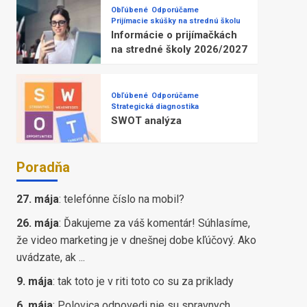
Obľúbené
Odporúčame
Prijímacie skúšky na strednú školu
Informácie o prijímačkách
na stredné školy 2026/2027
Obľúbené
Odporúčame
Strategická diagnostika
SWOT analýza
Poradňa
27. mája
:
telefónne číslo na mobil?
26. mája
:
Ďakujeme za váš komentár! Súhlasíme,
že video marketing je v dnešnej dobe kľúčový. Ako
uvádzate, ak ...
9. mája
:
tak toto je v riti toto co su za priklady
6. mája
:
Polovica odpovedi nie su spravnych,