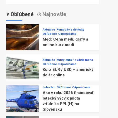
Obľúbené
Najnovšie
Aktuálne
Komodity a deriváty
Obľúbené
Odporúčame
Meď: Cena medi, grafy a
online kurz medi
Aktuálne
Kurzy euro / cudzia mena
Obľúbené
Odporúčame
Kurz EUR / USD – americký
dolár online
Letectvo
Obľúbené
Odporúčame
Ako v roku 2026 financovať
letecký výcvik pilota
vrtuľníka PPL(H) na
Slovensku