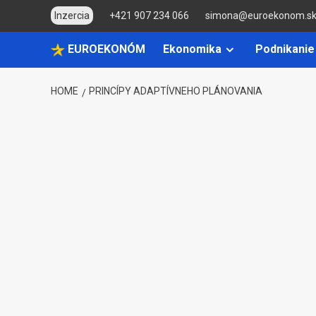
Skip
Inzercia
+421 907 234 066
simona@euroekonom.s
to
content
EUROEKONÓM
Ekonomika
Podnikanie
HOME
PRINCÍPY ADAPTÍVNEHO PLÁNOVANIA