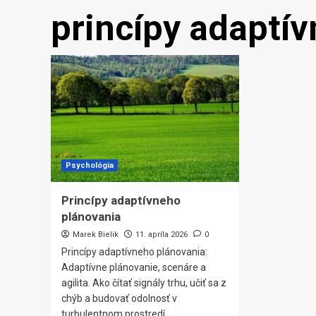
princípy adaptí
Psychológia
Princípy adaptívneho
plánovania
Marek Bielik
11. apríla 2026
0
Princípy adaptívneho plánovania:
Adaptívne plánovanie, scenáre a
agilita. Ako čítať signály trhu, učiť sa z
chýb a budovať odolnosť v
turbulentnom prostredí.