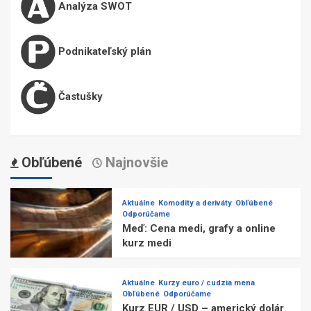
Analýza SWOT
Podnikateľský plán
Častušky
Obľúbené
Najnovšie
Aktuálne
Komodity a deriváty
Obľúbené
Odporúčame
Meď: Cena medi, grafy a online
kurz medi
Aktuálne
Kurzy euro / cudzia mena
Obľúbené
Odporúčame
Kurz EUR / USD – americký dolár