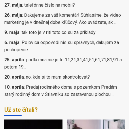
27. mája
:
telefónne číslo na mobil?
26. mája
:
Ďakujeme za váš komentár! Súhlasíme, že video
marketing je v dnešnej dobe kľúčový. Ako uvádzate, ak ...
9. mája
:
tak toto je v riti toto co su za priklady
6. mája
:
Polovica odpovedi nie su spravnych, dakujem za
pochopenie
25. apríla
:
podla mna nie je to 11,21,31,41,51,61,71,81,91 a
potom 19...
20. apríla
:
no. kde si to mam skontrolovat?
10. apríla
:
Predaj rodinného domu s pozemkom Predám
starý rodinný dom v Štiavniku so zastavanou plochou ...
Už ste čítali?