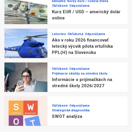
Aktuálne
Kurzy euro / cudzia mena
Obľúbené
Odporúčame
Kurz EUR / USD – americký dolár
online
Letectvo
Obľúbené
Odporúčame
Ako v roku 2026 financovať
letecký výcvik pilota vrtuľníka
PPL(H) na Slovensku
Obľúbené
Odporúčame
Prijímacie skúšky na strednú školu
Informácie o prijímačkách na
stredné školy 2026/2027
Obľúbené
Odporúčame
Strategická diagnostika
SWOT analýza