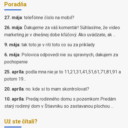
Poradňa
27. mája
:
telefónne číslo na mobil?
26. mája
:
Ďakujeme za váš komentár! Súhlasíme, že video
marketing je v dnešnej dobe kľúčový. Ako uvádzate, ak ...
9. mája
:
tak toto je v riti toto co su za priklady
6. mája
:
Polovica odpovedi nie su spravnych, dakujem za
pochopenie
25. apríla
:
podla mna nie je to 11,21,31,41,51,61,71,81,91 a
potom 19...
20. apríla
:
no. kde si to mam skontrolovat?
10. apríla
:
Predaj rodinného domu s pozemkom Predám
starý rodinný dom v Štiavniku so zastavanou plochou ...
Už ste čítali?