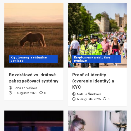
Kryptomeny a virtuálne
Kryptomeny a virtuálne
peniaze
peniaze
Bezdrátové vs. drátové
Proof of identity
zabezpečovací systémy
(overenie identity) a
KYC
Jana Farkašová
6. augusta 2026
0
Natália Šimková
6. augusta 2026
0