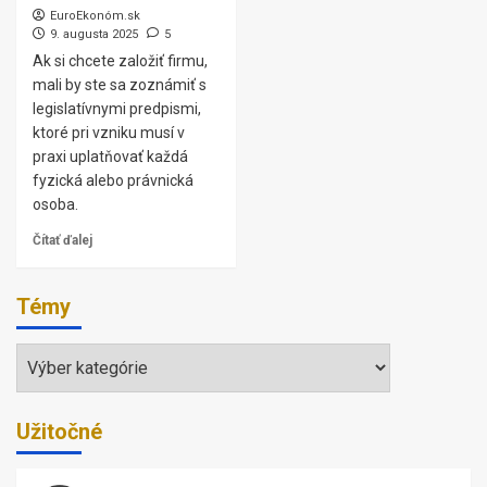
EuroEkonóm.sk
9. augusta 2025
5
Ak si chcete založiť firmu,
mali by ste sa zoznámiť s
legislatívnymi predpismi,
ktoré pri vzniku musí v
praxi uplatňovať každá
fyzická alebo právnická
osoba.
Čítať ďalej
Témy
Témy
Užitočné