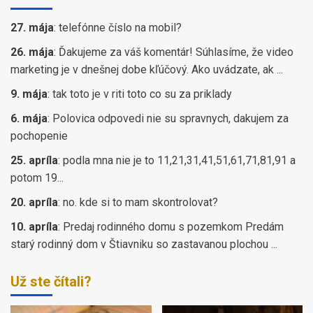
27. mája
:
telefónne číslo na mobil?
26. mája
:
Ďakujeme za váš komentár! Súhlasíme, že video
marketing je v dnešnej dobe kľúčový. Ako uvádzate, ak ...
9. mája
:
tak toto je v riti toto co su za priklady
6. mája
:
Polovica odpovedi nie su spravnych, dakujem za
pochopenie
25. apríla
:
podla mna nie je to 11,21,31,41,51,61,71,81,91 a
potom 19...
20. apríla
:
no. kde si to mam skontrolovat?
10. apríla
:
Predaj rodinného domu s pozemkom Predám
starý rodinný dom v Štiavniku so zastavanou plochou ...
Už ste čítali?