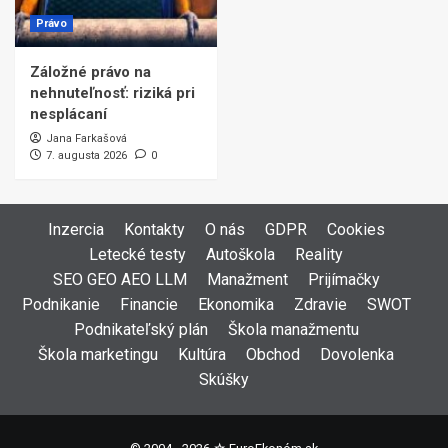
Právo
Záložné právo na
nehnuteľnosť: riziká pri
nesplácaní
Jana Farkašová
7. augusta 2026
0
Inzercia
Kontakty
O nás
GDPR
Cookies
Letecké testy
Autoškola
Reality
SEO GEO AEO LLM
Manažment
Prijímačky
Podnikanie
Financie
Ekonomika
Zdravie
SWOT
Podnikateľský plán
Škola manažmentu
Škola marketingu
Kultúra
Obchod
Dovolenka
Skúšky