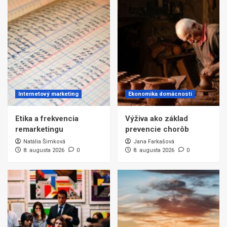
Internetový marketing
Ekonomika domácnosti
Etika a frekvencia
Výživa ako základ
remarketingu
prevencie chorôb
Natália Šimková
Jana Farkašová
8. augusta 2026
0
8. augusta 2026
0