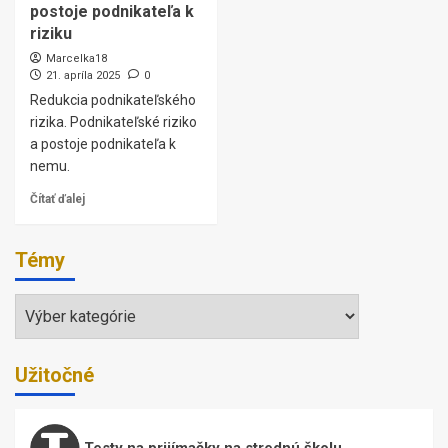
postoje podnikateľa k
riziku
Marcelka18
21. apríla 2025
0
Redukcia podnikateľského
rizika. Podnikateľské riziko
a postoje podnikateľa k
nemu.
Čítať ďalej
Témy
Témy
Užitočné
Testy na prijímačky na strednú školu