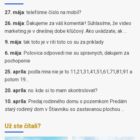
27. mája
:
telefónne číslo na mobil?
26. mája
:
Ďakujeme za váš komentár! Súhlasíme, že video
marketing je v dnešnej dobe kľúčový. Ako uvádzate, ak ...
9. mája
:
tak toto je v riti toto co su za priklady
6. mája
:
Polovica odpovedi nie su spravnych, dakujem za
pochopenie
25. apríla
:
podla mna nie je to 11,21,31,41,51,61,71,81,91 a
potom 19...
20. apríla
:
no. kde si to mam skontrolovat?
10. apríla
:
Predaj rodinného domu s pozemkom Predám
starý rodinný dom v Štiavniku so zastavanou plochou ...
Už ste čítali?