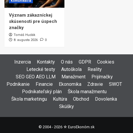
Komunikácia
Význam zákazníckej
skúsenosti pre úspech
značky
Tomáš Hudák
8. augusta 2026
0
Inzercia
Kontakty
O nás
GDPR
Cookies
Letecké testy
Autoškola
Reality
SEO GEO AEO LLM
Manažment
Prijímačky
Podnikanie
Financie
Ekonomika
Zdravie
SWOT
Podnikateľský plán
Škola manažmentu
Škola marketingu
Kultúra
Obchod
Dovolenka
Skúšky
© 2004 - 2026 ☆
EuroEkonóm.sk