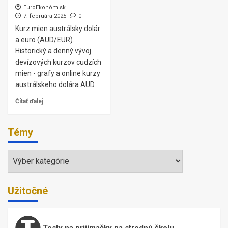
EuroEkonóm.sk
7. februára 2025
0
Kurz mien austrálsky dolár
a euro (AUD/EUR).
Historický a denný vývoj
devízových kurzov cudzích
mien - grafy a online kurzy
austrálskeho dolára AUD.
Čítať ďalej
Témy
Témy
Užitočné
Testy na prijímačky na strednú školu