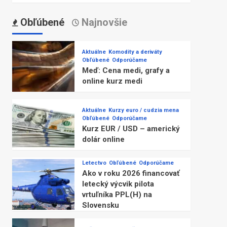
Obľúbené
Najnovšie
Aktuálne
Komodity a deriváty
Obľúbené
Odporúčame
Meď: Cena medi, grafy a
online kurz medi
Aktuálne
Kurzy euro / cudzia mena
Obľúbené
Odporúčame
Kurz EUR / USD – americký
dolár online
Letectvo
Obľúbené
Odporúčame
Ako v roku 2026 financovať
letecký výcvik pilota
vrtuľníka PPL(H) na
Slovensku