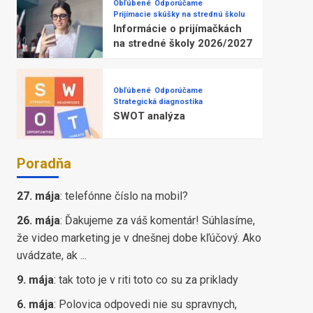
Obľúbené
Odporúčame
Prijímacie skúšky na strednú školu
Informácie o prijímačkách
na stredné školy 2026/2027
Obľúbené
Odporúčame
Strategická diagnostika
SWOT analýza
Poradňa
27. mája
:
telefónne číslo na mobil?
26. mája
:
Ďakujeme za váš komentár! Súhlasíme,
že video marketing je v dnešnej dobe kľúčový. Ako
uvádzate, ak ...
9. mája
:
tak toto je v riti toto co su za priklady
6. mája
:
Polovica odpovedi nie su spravnych,