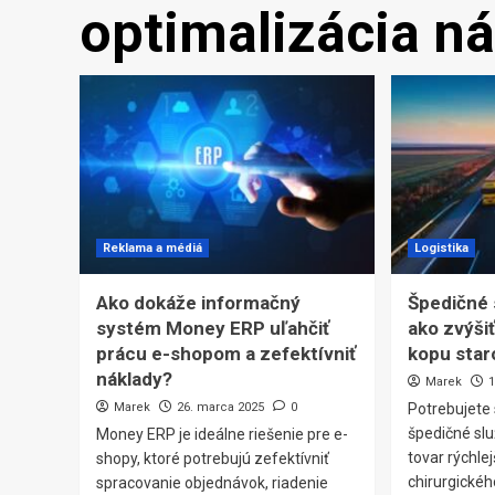
optimalizácia n
Reklama a médiá
Logistika
Ako dokáže informačný
Špedičné 
systém Money ERP uľahčiť
ako zvýšiť
prácu e-shopom a zefektívniť
kopu star
náklady?
Marek
Marek
26. marca 2025
0
Potrebujete 
špedičné slu
Money ERP je ideálne riešenie pre e-
tovar rýchle
shopy, ktoré potrebujú zefektívniť
chirurgickéh
spracovanie objednávok, riadenie