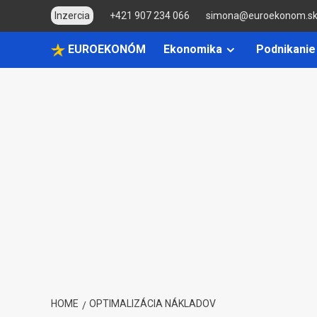
Skip
Inzercia
+421 907 234 066
simona@euroekonom.s
to
content
EUROEKONÓM
Ekonomika
Podnikanie
HOME
OPTIMALIZÁCIA NÁKLADOV