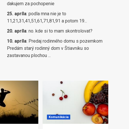
dakujem za pochopenie
25. apríla
:
podla mna nie je to
11,21,31,41,51,61,71,81,91 a potom 19...
20. apríla
:
no. kde si to mam skontrolovat?
10. apríla
:
Predaj rodinného domu s pozemkom
Predám starý rodinný dom v Štiavniku so
zastavanou plochou ...
Komunikácia