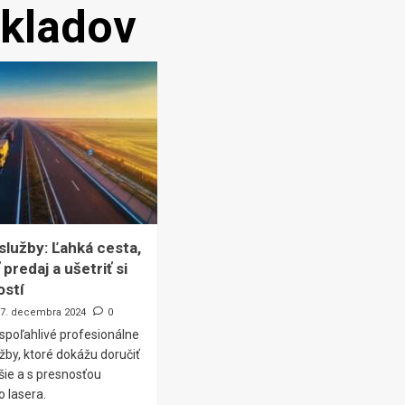
ákladov
služby: Ľahká cesta,
 predaj a ušetriť si
ostí
17. decembra 2024
0
spoľahlivé profesionálne
žby, ktoré dokážu doručiť
jšie a s presnosťou
o lasera.