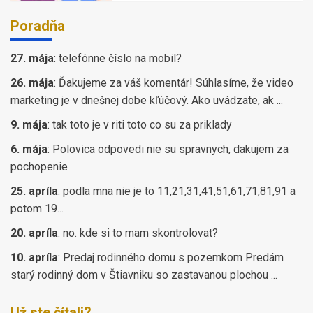
Poradňa
27. mája
:
telefónne číslo na mobil?
26. mája
:
Ďakujeme za váš komentár! Súhlasíme, že video
marketing je v dnešnej dobe kľúčový. Ako uvádzate, ak ...
9. mája
:
tak toto je v riti toto co su za priklady
6. mája
:
Polovica odpovedi nie su spravnych, dakujem za
pochopenie
25. apríla
:
podla mna nie je to 11,21,31,41,51,61,71,81,91 a
potom 19...
20. apríla
:
no. kde si to mam skontrolovat?
10. apríla
:
Predaj rodinného domu s pozemkom Predám
starý rodinný dom v Štiavniku so zastavanou plochou ...
Už ste čítali?