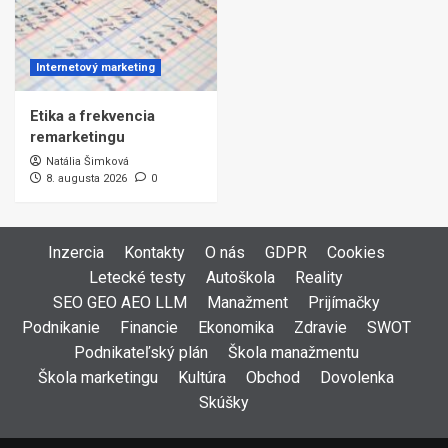
Internetový marketing
Etika a frekvencia
remarketingu
Natália Šimková
8. augusta 2026
0
Inzercia
Kontakty
O nás
GDPR
Cookies
Letecké testy
Autoškola
Reality
SEO GEO AEO LLM
Manažment
Prijímačky
Podnikanie
Financie
Ekonomika
Zdravie
SWOT
Podnikateľský plán
Škola manažmentu
Škola marketingu
Kultúra
Obchod
Dovolenka
Skúšky