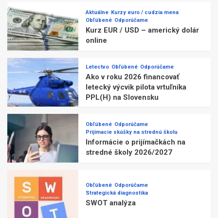
Aktuálne
Kurzy euro / cudzia mena
Obľúbené
Odporúčame
Kurz EUR / USD – americký dolár
online
Letectvo
Obľúbené
Odporúčame
Ako v roku 2026 financovať
letecký výcvik pilota vrtuľníka
PPL(H) na Slovensku
Obľúbené
Odporúčame
Prijímacie skúšky na strednú školu
Informácie o prijímačkách na
stredné školy 2026/2027
Obľúbené
Odporúčame
Strategická diagnostika
SWOT analýza