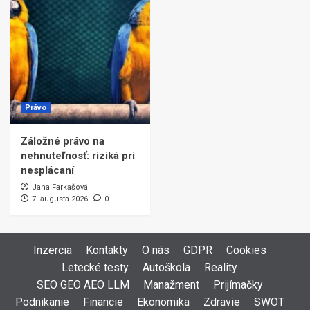
Právo
Záložné právo na
nehnuteľnosť: riziká pri
nesplácaní
Jana Farkašová
7. augusta 2026
0
Inzercia
Kontakty
O nás
GDPR
Cookies
Letecké testy
Autoškola
Reality
SEO GEO AEO LLM
Manažment
Prijímačky
Podnikanie
Financie
Ekonomika
Zdravie
SWOT