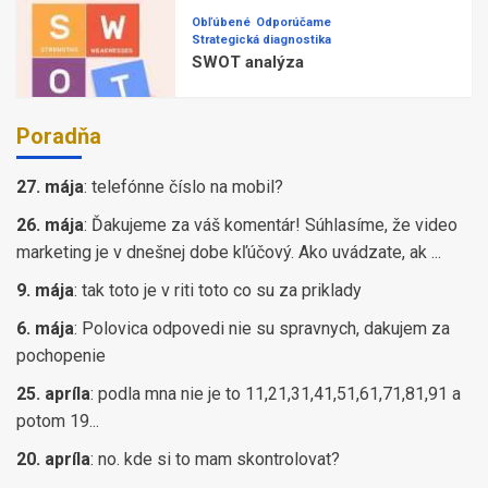
Obľúbené
Odporúčame
Strategická diagnostika
SWOT analýza
Poradňa
27. mája
:
telefónne číslo na mobil?
26. mája
:
Ďakujeme za váš komentár! Súhlasíme, že video
marketing je v dnešnej dobe kľúčový. Ako uvádzate, ak ...
9. mája
:
tak toto je v riti toto co su za priklady
6. mája
:
Polovica odpovedi nie su spravnych, dakujem za
pochopenie
25. apríla
:
podla mna nie je to 11,21,31,41,51,61,71,81,91 a
potom 19...
20. apríla
:
no. kde si to mam skontrolovat?