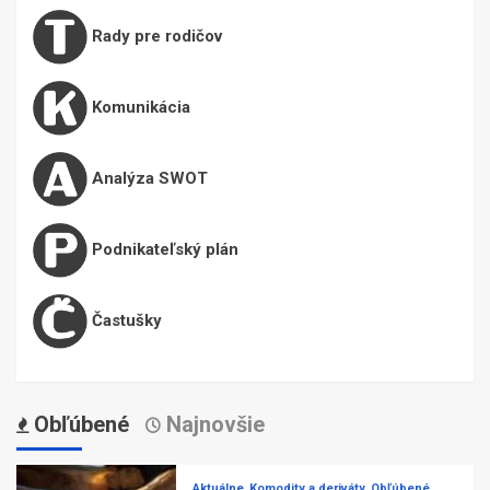
Rady pre rodičov
Komunikácia
Analýza SWOT
Podnikateľský plán
Častušky
Obľúbené
Najnovšie
Aktuálne
Komodity a deriváty
Obľúbené