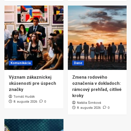
Komunikácia
Dane
Význam zákazníckej
Zmena rodového
skúsenosti pre úspech
označenia v dokladoch:
značky
rámcový prehľad, citlivé
kroky
Tomáš Hudák
8. augusta 2026
0
Natália Šimková
8. augusta 2026
0