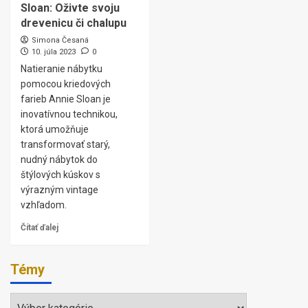
Sloan: Oživte svoju
drevenicu či chalupu
Simona Česaná
10. júla 2023
0
Natieranie nábytku
pomocou kriedových
farieb Annie Sloan je
inovatívnou technikou,
ktorá umožňuje
transformovať starý,
nudný nábytok do
štýlových kúskov s
výrazným vintage
vzhľadom.
Čítať ďalej
Témy
Témy