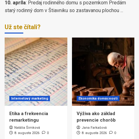
10. apríla
:
Predaj rodinného domu s pozemkom Predám
starý rodinný dom v Štiavniku so zastavanou plochou ...
Už ste čítali?
Internetový marketing
Ekonomika domácnosti
Etika a frekvencia
Výživa ako základ
remarketingu
prevencie chorôb
Natália Šimková
Jana Farkašová
8. augusta 2026
0
8. augusta 2026
0