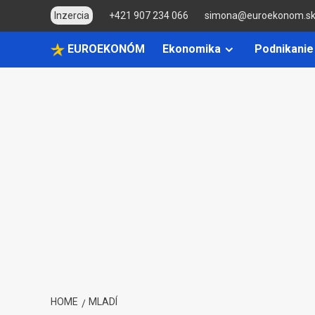
Skip
Inzercia
+421 907 234 066
simona@euroekonom.s
to
content
EUROEKONÓM
Ekonomika
Podnikanie
HOME
MLADÍ