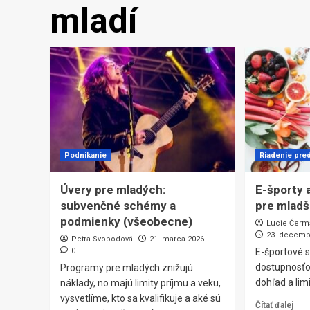
mladí
Podnikanie
Riadenie pred
Úvery pre mladých:
E-športy a
subvenčné schémy a
pre mladš
podmienky (všeobecne)
Lucie Čerm
23. decemb
Petra Svobodová
21. marca 2026
0
E-športové s
dostupnosťo
Programy pre mladých znižujú
dohľad a limi
náklady, no majú limity príjmu a veku,
vysvetlíme, kto sa kvalifikuje a aké sú
Čítať ďalej