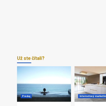
Už ste čítali?
Predaj
Internetový marketi