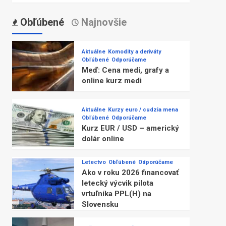
Obľúbené
Najnovšie
Aktuálne
Komodity a deriváty
Obľúbené
Odporúčame
Meď: Cena medi, grafy a
online kurz medi
Aktuálne
Kurzy euro / cudzia mena
Obľúbené
Odporúčame
Kurz EUR / USD – americký
dolár online
Letectvo
Obľúbené
Odporúčame
Ako v roku 2026 financovať
letecký výcvik pilota
vrtuľníka PPL(H) na
Slovensku