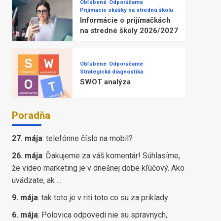
Obľúbené
Odporúčame
Prijímacie skúšky na strednú školu
Informácie o prijímačkách
na stredné školy 2026/2027
Obľúbené
Odporúčame
Strategická diagnostika
SWOT analýza
Poradňa
27. mája
:
telefónne číslo na mobil?
26. mája
:
Ďakujeme za váš komentár! Súhlasíme,
že video marketing je v dnešnej dobe kľúčový. Ako
uvádzate, ak ...
9. mája
:
tak toto je v riti toto co su za priklady
6. mája
:
Polovica odpovedi nie su spravnych,