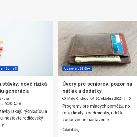
ajných síl
Úvery a pôžičky
 stávky: nové riziká
Úvery pre seniorov: pozor na
iu generáciu
nátlak a dodatky
áková
Mato Ondrus
30. októbra 2025
0
ra 2025
0
Programy pre mladých pomôžu, no
távky lákajú rýchlosťou a
majú limity a podmienky; udržte
u, nastavte rodičovský
zodpovedné nastavenie.
ty.
Čítať ďalej