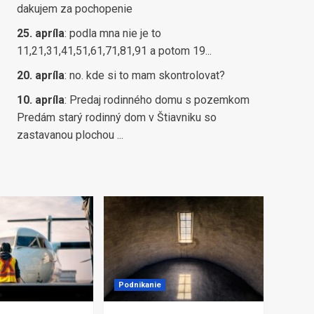
dakujem za pochopenie
25. apríla
:
podla mna nie je to
11,21,31,41,51,61,71,81,91 a potom 19...
20. apríla
:
no. kde si to mam skontrolovat?
10. apríla
:
Predaj rodinného domu s pozemkom
Predám starý rodinný dom v Štiavniku so
zastavanou plochou ...
Podnikanie