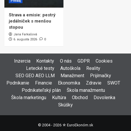
Predaj
Strava a emisie: pestrý
jedálniček s menšou
stopou
Jana Farkašová
6. augusta 2026
0
Inzercia
Kontakty
O nás
GDPR
Cookies
Letecké testy
Autoškola
Reality
SEO GEO AEO LLM
Manažment
Prijímačky
Podnikanie
Financie
Ekonomika
Zdravie
SWOT
Podnikateľský plán
Škola manažmentu
Škola marketingu
Kultúra
Obchod
Dovolenka
Skúšky
© 2004 - 2026 ☆
EuroEkonóm.sk