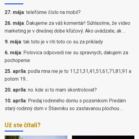
27. mája
:
telefónne číslo na mobil?
26. mája
:
Ďakujeme za váš komentár! Súhlasíme, že video
marketing je v dnešnej dobe kľúčový. Ako uvádzate, ak ...
9. mája
:
tak toto je v riti toto co su za priklady
6. mája
:
Polovica odpovedi nie su spravnych, dakujem za
pochopenie
25. apríla
:
podla mna nie je to 11,21,31,41,51,61,71,81,91 a
potom 19...
20. apríla
:
no. kde si to mam skontrolovat?
10. apríla
:
Predaj rodinného domu s pozemkom Predám
starý rodinný dom v Štiavniku so zastavanou plochou ...
Už ste čítali?