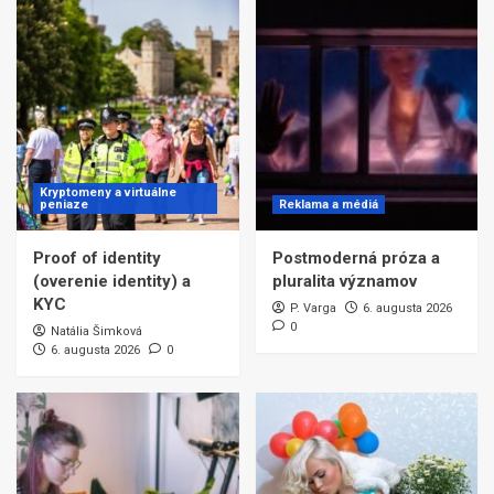
Kryptomeny a virtuálne
peniaze
Reklama a médiá
Proof of identity
Postmoderná próza a
(overenie identity) a
pluralita významov
KYC
P. Varga
6. augusta 2026
0
Natália Šimková
6. augusta 2026
0