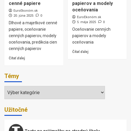
cenné papiere
papierov a modely
oceňovania
EuroEkonóm.sk
20. júna 2025
0
EuroEkonóm.sk
5. mája 2025
0
Dlhové a majetkové cenné
papiere, oceňovanie
Oceňovanie cenných
cenných papierov, modely
papierov a modely
oceňovania, predikcia cien
oceňovania
cenných papierov
Čítať ďalej
Čítať ďalej
Témy
Témy
Užitočné
Testy na prijímačky na strednú školu