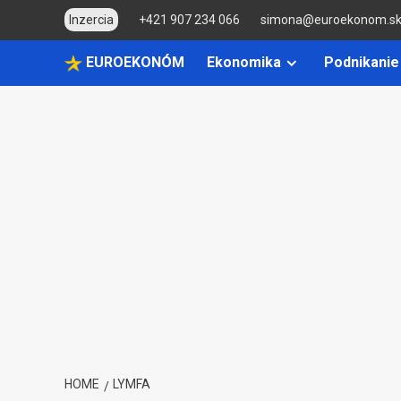
Skip
Inzercia
+421 907 234 066
simona@euroekonom.s
to
content
EUROEKONÓM
Ekonomika
Podnikanie
HOME
LYMFA