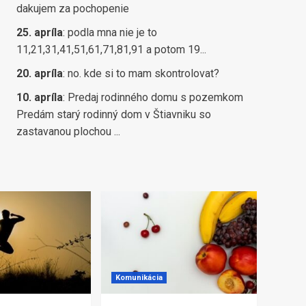
dakujem za pochopenie
25. apríla
:
podla mna nie je to
11,21,31,41,51,61,71,81,91 a potom 19...
20. apríla
:
no. kde si to mam skontrolovat?
10. apríla
:
Predaj rodinného domu s pozemkom
Predám starý rodinný dom v Štiavniku so
zastavanou plochou ...
Komunikácia