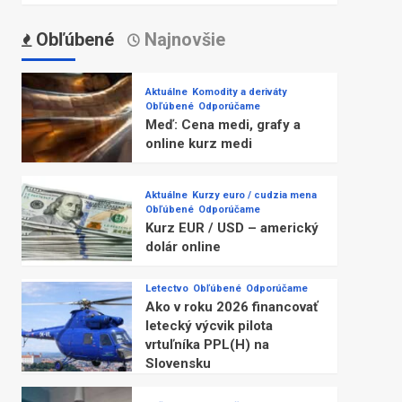
Obľúbené
Najnovšie
Aktuálne
Komodity a deriváty
Obľúbené
Odporúčame
Meď: Cena medi, grafy a
online kurz medi
Aktuálne
Kurzy euro / cudzia mena
Obľúbené
Odporúčame
Kurz EUR / USD – americký
dolár online
Letectvo
Obľúbené
Odporúčame
Ako v roku 2026 financovať
letecký výcvik pilota
vrtuľníka PPL(H) na
Slovensku