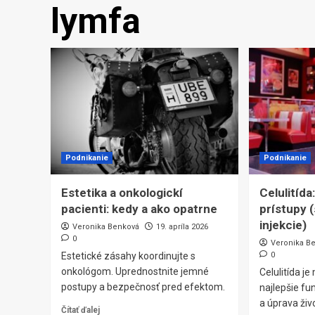
lymfa
Podnikanie
Podnikanie
Estetika a onkologickí
Celulitíd
pacienti: kedy a ako opatrne
prístupy (
injekcie)
Veronika Benková
19. apríla 2026
0
Veronika B
Estetické zásahy koordinujte s
0
onkológom. Uprednostnite jemné
Celulitída je
postupy a bezpečnosť pred efektom.
najlepšie fu
a úprava živ
Čítať ďalej