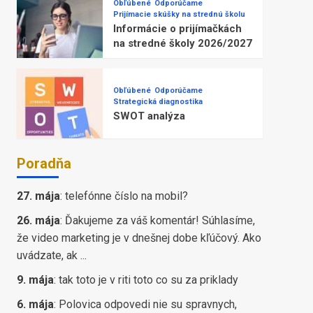
Obľúbené
Odporúčame
Prijímacie skúšky na strednú školu
Informácie o prijímačkách
na stredné školy 2026/2027
Obľúbené
Odporúčame
Strategická diagnostika
SWOT analýza
Poradňa
27. mája
:
telefónne číslo na mobil?
26. mája
:
Ďakujeme za váš komentár! Súhlasíme,
že video marketing je v dnešnej dobe kľúčový. Ako
uvádzate, ak ...
9. mája
:
tak toto je v riti toto co su za priklady
6. mája
:
Polovica odpovedi nie su spravnych,