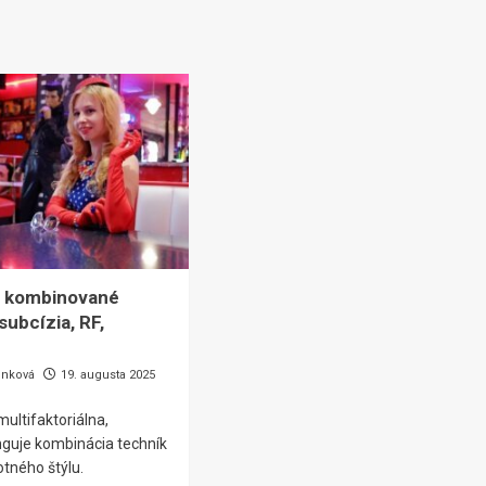
a: kombinované
subcízia, RF,
enková
19. augusta 2025
 multifaktoriálna,
nguje kombinácia techník
otného štýlu.