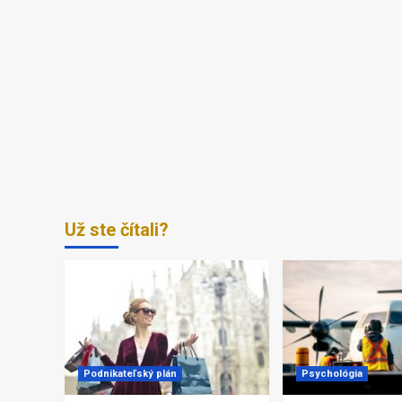
Už ste čítali?
Podnikateľský plán
Psychológia