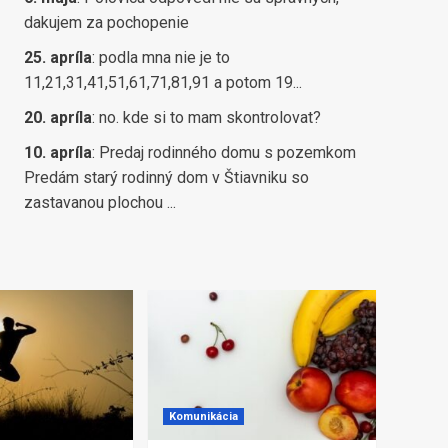
dakujem za pochopenie
25. apríla
:
podla mna nie je to
11,21,31,41,51,61,71,81,91 a potom 19...
20. apríla
:
no. kde si to mam skontrolovat?
10. apríla
:
Predaj rodinného domu s pozemkom
Predám starý rodinný dom v Štiavniku so
zastavanou plochou ...
Komunikácia