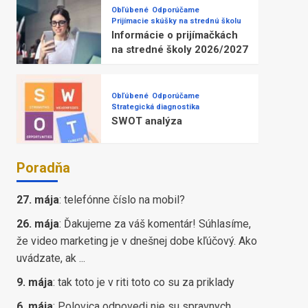
Obľúbené
Odporúčame
Prijímacie skúšky na strednú školu
Informácie o prijímačkách
na stredné školy 2026/2027
Obľúbené
Odporúčame
Strategická diagnostika
SWOT analýza
Poradňa
27. mája
:
telefónne číslo na mobil?
26. mája
:
Ďakujeme za váš komentár! Súhlasíme,
že video marketing je v dnešnej dobe kľúčový. Ako
uvádzate, ak ...
9. mája
:
tak toto je v riti toto co su za priklady
6. mája
:
Polovica odpovedi nie su spravnych,