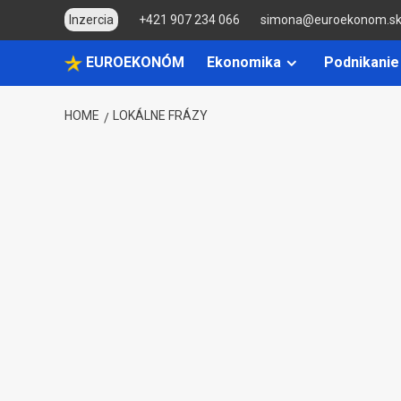
Skip
Inzercia
+421 907 234 066
simona@euroekonom.s
to
content
EUROEKONÓM
Ekonomika
Podnikanie
HOME
LOKÁLNE FRÁZY