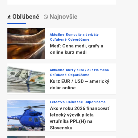
Obľúbené
Najnovšie
Aktuálne
Komodity a deriváty
Obľúbené
Odporúčame
Meď: Cena medi, grafy a
online kurz medi
Aktuálne
Kurzy euro / cudzia mena
Obľúbené
Odporúčame
Kurz EUR / USD – americký
dolár online
Letectvo
Obľúbené
Odporúčame
Ako v roku 2026 financovať
letecký výcvik pilota
vrtuľníka PPL(H) na
Slovensku