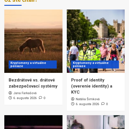
Kryptomeny a virtuálne
Kryptomeny a virtuálne
peniaze
peniaze
Bezdrátové vs. drátové
Proof of identity
zabezpečovací systémy
(overenie identity) a
KYC
Jana Farkašová
6. augusta 2026
0
Natália Šimková
6. augusta 2026
0