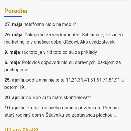
Poradňa
27. mája
:
telefónne číslo na mobil?
26. mája
:
Ďakujeme za váš komentár! Súhlasíme, že video
marketing je v dnešnej dobe kľúčový. Ako uvádzate, ak ...
9. mája
:
tak toto je v riti toto co su za priklady
6. mája
:
Polovica odpovedi nie su spravnych, dakujem za
pochopenie
25. apríla
:
podla mna nie je to 11,21,31,41,51,61,71,81,91 a
potom 19...
20. apríla
:
no. kde si to mam skontrolovat?
10. apríla
:
Predaj rodinného domu s pozemkom Predám
starý rodinný dom v Štiavniku so zastavanou plochou ...
Už ste čítali?