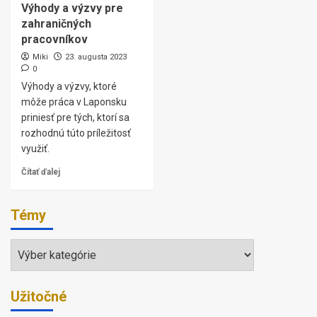
Výhody a výzvy pre
zahraničných
pracovníkov
Miki
23. augusta 2023
0
Výhody a výzvy, ktoré
môže práca v Laponsku
priniesť pre tých, ktorí sa
rozhodnú túto príležitosť
využiť.
Čítať ďalej
Témy
Témy
Užitočné