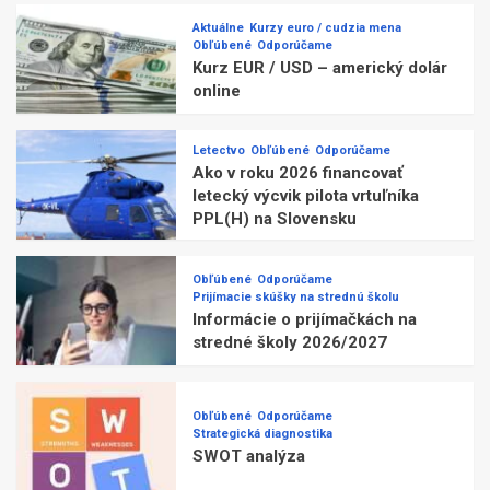
Aktuálne
Kurzy euro / cudzia mena
Obľúbené
Odporúčame
Kurz EUR / USD – americký dolár
online
Letectvo
Obľúbené
Odporúčame
Ako v roku 2026 financovať
letecký výcvik pilota vrtuľníka
PPL(H) na Slovensku
Obľúbené
Odporúčame
Prijímacie skúšky na strednú školu
Informácie o prijímačkách na
stredné školy 2026/2027
Obľúbené
Odporúčame
Strategická diagnostika
SWOT analýza