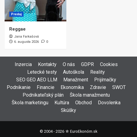
Predaj
Reggae
Jana Farkašová
6. augusta 2026
0
Inzercia
Kontakty
O nás
GDPR
Cookies
Letecké testy
Autoškola
Reality
SEO GEO AEO LLM
Manažment
Prijímačky
Podnikanie
Financie
Ekonomika
Zdravie
SWOT
Podnikateľský plán
Škola manažmentu
Škola marketingu
Kultúra
Obchod
Dovolenka
Skúšky
© 2004 - 2026 ☆
EuroEkonóm.sk