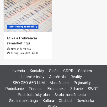
Internetový marketing
Etika a frekvencia
remarketingu
Natália Šimková
8. augusta 2026
0
Inzercia
Kontakty
O nás
GDPR
Cookies
Letecké testy
Autoškola
Reality
SEO GEO AEO LLM
Manažment
Prijímačky
Podnikanie
Financie
Ekonomika
Zdravie
SWOT
Podnikateľský plán
Škola manažmentu
Škola marketingu
Kultúra
Obchod
Dovolenka
Skúšky