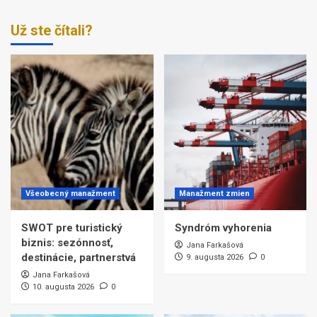
Už ste čítali?
Všeobecný manažment
Manažment zmien
SWOT pre turistický
Syndróm vyhorenia
biznis: sezónnosť,
Jana Farkašová
destinácie, partnerstvá
9. augusta 2026
0
Jana Farkašová
10. augusta 2026
0