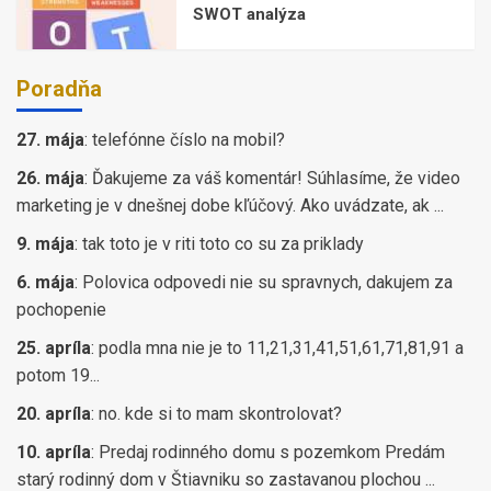
SWOT analýza
Poradňa
27. mája
:
telefónne číslo na mobil?
26. mája
:
Ďakujeme za váš komentár! Súhlasíme, že video
marketing je v dnešnej dobe kľúčový. Ako uvádzate, ak ...
9. mája
:
tak toto je v riti toto co su za priklady
6. mája
:
Polovica odpovedi nie su spravnych, dakujem za
pochopenie
25. apríla
:
podla mna nie je to 11,21,31,41,51,61,71,81,91 a
potom 19...
20. apríla
:
no. kde si to mam skontrolovat?
10. apríla
:
Predaj rodinného domu s pozemkom Predám
starý rodinný dom v Štiavniku so zastavanou plochou ...