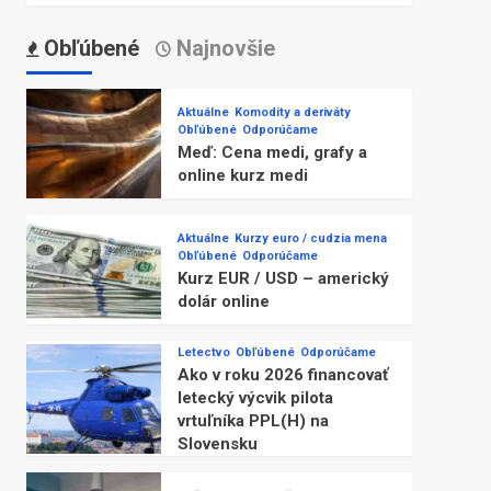
Obľúbené
Najnovšie
Aktuálne
Komodity a deriváty
Obľúbené
Odporúčame
Meď: Cena medi, grafy a
online kurz medi
Aktuálne
Kurzy euro / cudzia mena
Obľúbené
Odporúčame
Kurz EUR / USD – americký
dolár online
Letectvo
Obľúbené
Odporúčame
Ako v roku 2026 financovať
letecký výcvik pilota
vrtuľníka PPL(H) na
Slovensku