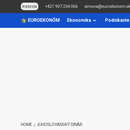
Skip
Inzercia
+421 907 234 066
simona@euroekonom.s
to
content
EUROEKONÓM
Ekonomika
Podnikanie
HOME
JUHOSLOVANSKÝ DINÁR