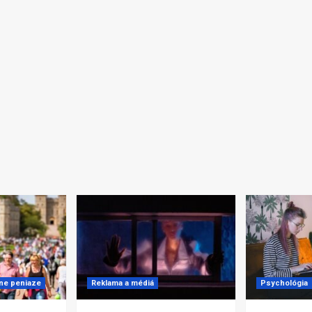
lne peniaze
Reklama a médiá
Psychológia