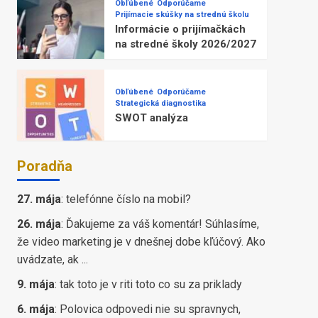
Obľúbené
Odporúčame
Prijímacie skúšky na strednú školu
Informácie o prijímačkách
na stredné školy 2026/2027
Obľúbené
Odporúčame
Strategická diagnostika
SWOT analýza
Poradňa
27. mája
:
telefónne číslo na mobil?
26. mája
:
Ďakujeme za váš komentár! Súhlasíme,
že video marketing je v dnešnej dobe kľúčový. Ako
uvádzate, ak ...
9. mája
:
tak toto je v riti toto co su za priklady
6. mája
:
Polovica odpovedi nie su spravnych,