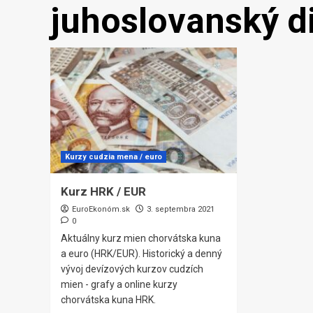
juhoslovanský d
Kurzy cudzia mena / euro
Kurz HRK / EUR
EuroEkonóm.sk
3. septembra 2021
0
Aktuálny kurz mien chorvátska kuna
a euro (HRK/EUR). Historický a denný
vývoj devízových kurzov cudzích
mien - grafy a online kurzy
chorvátska kuna HRK.