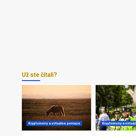
Už ste čítali?
Kryptomeny a virtuálne peniaze
Kryptomeny a virtuá