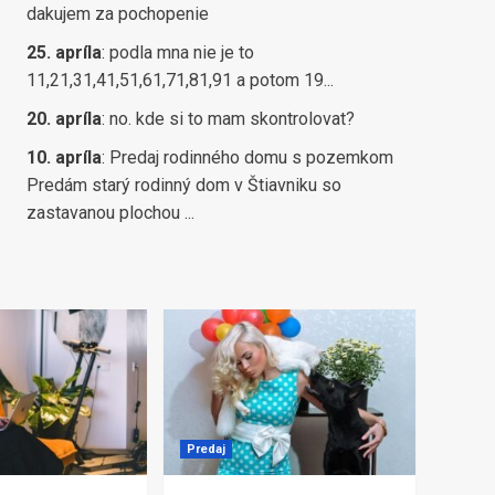
dakujem za pochopenie
25. apríla
:
podla mna nie je to
11,21,31,41,51,61,71,81,91 a potom 19...
20. apríla
:
no. kde si to mam skontrolovat?
10. apríla
:
Predaj rodinného domu s pozemkom
Predám starý rodinný dom v Štiavniku so
zastavanou plochou ...
Predaj