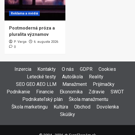
Reklama a médiá
Postmoderná próza a
pluralita významov
P. Varga
6. augusta 2026
0
Inzercia
Kontakty
O nás
GDPR
Cookies
Letecké testy
Autoškola
Reality
SEO GEO AEO LLM
Manažment
Prijímačky
Podnikanie
Financie
Ekonomika
Zdravie
SWOT
Podnikateľský plán
Škola manažmentu
Škola marketingu
Kultúra
Obchod
Dovolenka
Skúšky