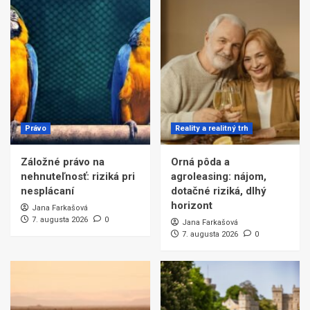
Právo
Reality a realitný trh
Záložné právo na
Orná pôda a
nehnuteľnosť: riziká pri
agroleasing: nájom,
nesplácaní
dotačné riziká, dlhý
horizont
Jana Farkašová
7. augusta 2026
0
Jana Farkašová
7. augusta 2026
0