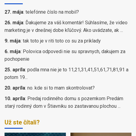
27. mája
:
telefónne číslo na mobil?
26. mája
:
Ďakujeme za váš komentár! Súhlasíme, že video
marketing je v dnešnej dobe kľúčový. Ako uvádzate, ak ...
9. mája
:
tak toto je v riti toto co su za priklady
6. mája
:
Polovica odpovedi nie su spravnych, dakujem za
pochopenie
25. apríla
:
podla mna nie je to 11,21,31,41,51,61,71,81,91 a
potom 19...
20. apríla
:
no. kde si to mam skontrolovat?
10. apríla
:
Predaj rodinného domu s pozemkom Predám
starý rodinný dom v Štiavniku so zastavanou plochou ...
Už ste čítali?