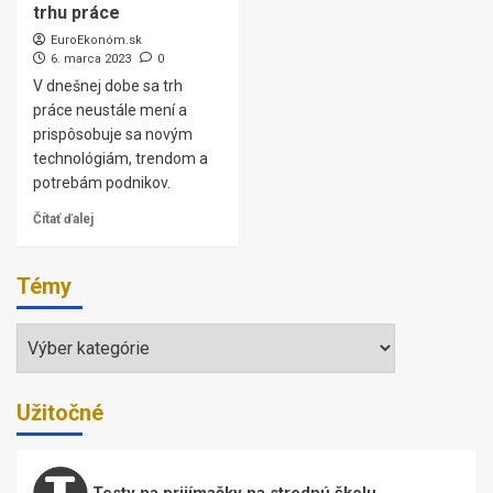
trhu práce
EuroEkonóm.sk
6. marca 2023
0
V dnešnej dobe sa trh
práce neustále mení a
prispôsobuje sa novým
technológiám, trendom a
potrebám podnikov.
Čítať ďalej
Témy
Témy
Užitočné
Testy na prijímačky na strednú školu