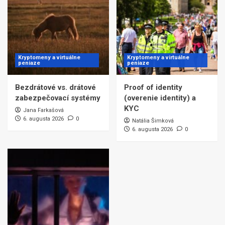
Kryptomeny a virtuálne
Kryptomeny a virtuálne
peniaze
peniaze
Bezdrátové vs. drátové
Proof of identity
zabezpečovací systémy
(overenie identity) a
KYC
Jana Farkašová
6. augusta 2026
0
Natália Šimková
6. augusta 2026
0