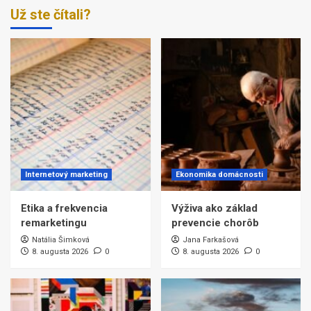
Už ste čítali?
Internetový marketing
Ekonomika domácnosti
Etika a frekvencia
Výživa ako základ
remarketingu
prevencie chorôb
Natália Šimková
Jana Farkašová
8. augusta 2026
0
8. augusta 2026
0