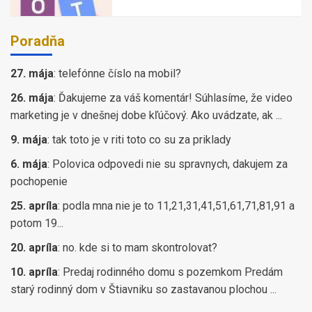
Poradňa
27. mája
:
telefónne číslo na mobil?
26. mája
:
Ďakujeme za váš komentár! Súhlasíme, že video
marketing je v dnešnej dobe kľúčový. Ako uvádzate, ak ...
9. mája
:
tak toto je v riti toto co su za priklady
6. mája
:
Polovica odpovedi nie su spravnych, dakujem za
pochopenie
25. apríla
:
podla mna nie je to 11,21,31,41,51,61,71,81,91 a
potom 19...
20. apríla
:
no. kde si to mam skontrolovat?
10. apríla
:
Predaj rodinného domu s pozemkom Predám
starý rodinný dom v Štiavniku so zastavanou plochou ...