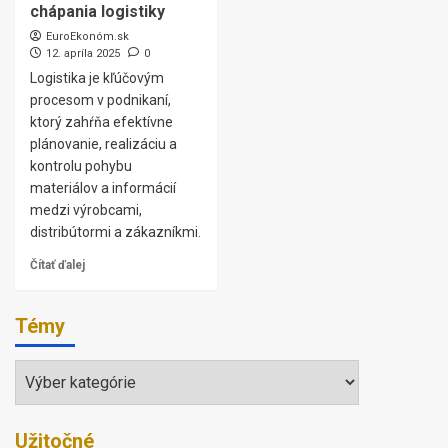
chápania logistiky
EuroEkonóm.sk
12. apríla 2025
0
Logistika je kľúčovým
procesom v podnikaní,
ktorý zahŕňa efektívne
plánovanie, realizáciu a
kontrolu pohybu
materiálov a informácií
medzi výrobcami,
distribútormi a zákazníkmi.
Čítať ďalej
Témy
Témy
Užitočné