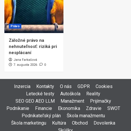
Právo
Záložné právo na
nehnuteľnosť: riziká pri
nesplácaní
Jana Farkašová
7. augusta 2026
0
Inzercia
Kontakty
O nás
GDPR
Cookies
Letecké testy
Autoškola
Reality
SEO GEO AEO LLM
Manažment
Prijímačky
Podnikanie
Financie
Ekonomika
Zdravie
SWOT
Podnikateľský plán
Škola manažmentu
Škola marketingu
Kultúra
Obchod
Dovolenka
Skúšky