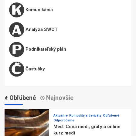
Komunikácia
Analýza SWOT
Podnikateľský plán
Častušky
Obľúbené
Najnovšie
Aktuálne
Komodity a deriváty
Obľúbené
Odporúčame
Meď: Cena medi, grafy a online
kurz medi