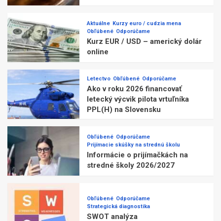
Aktuálne
Kurzy euro / cudzia mena
Obľúbené
Odporúčame
Kurz EUR / USD – americký dolár
online
Letectvo
Obľúbené
Odporúčame
Ako v roku 2026 financovať
letecký výcvik pilota vrtuľníka
PPL(H) na Slovensku
Obľúbené
Odporúčame
Prijímacie skúšky na strednú školu
Informácie o prijímačkách na
stredné školy 2026/2027
Obľúbené
Odporúčame
Strategická diagnostika
SWOT analýza