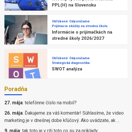
PPL(H) na Slovensku
Obľúbené
Odporúčame
Prijímacie skúšky na strednú školu
Informácie o prijímačkách na
stredné školy 2026/2027
Obľúbené
Odporúčame
Strategická diagnostika
SWOT analýza
Poradňa
27. mája
:
telefónne číslo na mobil?
26. mája
:
Ďakujeme za váš komentár! Súhlasíme, že video
marketing je v dnešnej dobe kľúčový. Ako uvádzate, ak ...
9. mája
:
tak toto je v riti toto co su za priklady