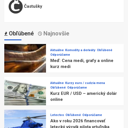
Častušky
Obľúbené
Najnovšie
Aktuálne
Komodity a deriváty
Obľúbené
Odporúčame
Meď: Cena medi, grafy a online
kurz medi
Aktuálne
Kurzy euro / cudzia mena
Obľúbené
Odporúčame
Kurz EUR / USD – americký dolár
online
Letectvo
Obľúbené
Odporúčame
Ako v roku 2026 financovať
letecký výcvik pilota vrtuľníka