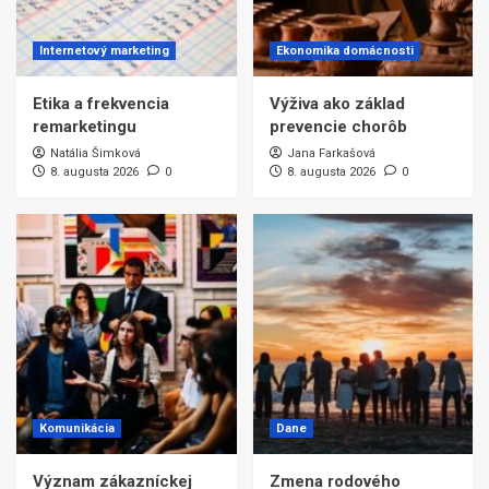
Internetový marketing
Ekonomika domácnosti
Etika a frekvencia
Výživa ako základ
remarketingu
prevencie chorôb
Natália Šimková
Jana Farkašová
8. augusta 2026
0
8. augusta 2026
0
Komunikácia
Dane
Význam zákazníckej
Zmena rodového