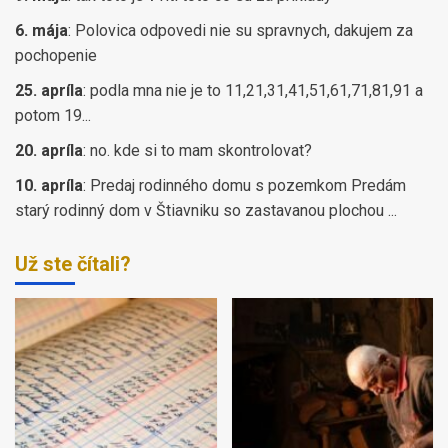
6. mája
:
Polovica odpovedi nie su spravnych, dakujem za
pochopenie
25. apríla
:
podla mna nie je to 11,21,31,41,51,61,71,81,91 a
potom 19...
20. apríla
:
no. kde si to mam skontrolovat?
10. apríla
:
Predaj rodinného domu s pozemkom Predám
starý rodinný dom v Štiavniku so zastavanou plochou ...
Už ste čítali?