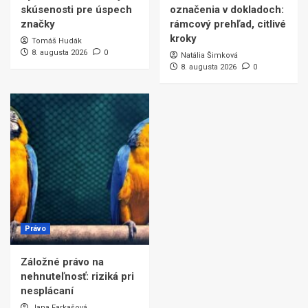
skúsenosti pre úspech
označenia v dokladoch:
značky
rámcový prehľad, citlivé
kroky
Tomáš Hudák
8. augusta 2026
0
Natália Šimková
8. augusta 2026
0
Právo
Záložné právo na
nehnuteľnosť: riziká pri
nesplácaní
Jana Farkašová