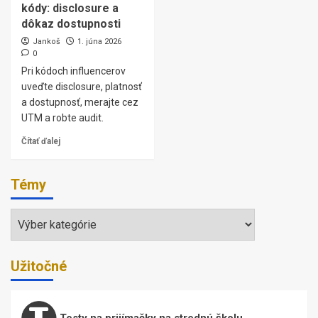
kódy: disclosure a
dôkaz dostupnosti
Jankoš
1. júna 2026
0
Pri kódoch influencerov
uveďte disclosure, platnosť
a dostupnosť, merajte cez
UTM a robte audit.
Čítať ďalej
Témy
Témy
Užitočné
Testy na prijímačky na strednú školu