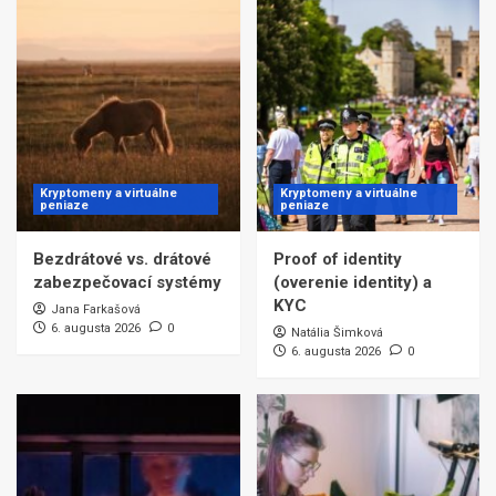
Kryptomeny a virtuálne
Kryptomeny a virtuálne
peniaze
peniaze
Bezdrátové vs. drátové
Proof of identity
zabezpečovací systémy
(overenie identity) a
KYC
Jana Farkašová
6. augusta 2026
0
Natália Šimková
6. augusta 2026
0