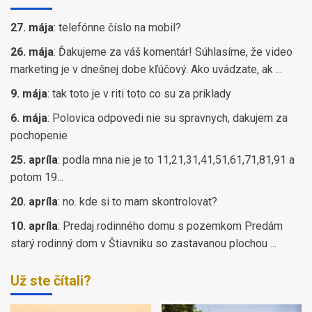
27. mája
:
telefónne číslo na mobil?
26. mája
:
Ďakujeme za váš komentár! Súhlasíme, že video
marketing je v dnešnej dobe kľúčový. Ako uvádzate, ak ...
9. mája
:
tak toto je v riti toto co su za priklady
6. mája
:
Polovica odpovedi nie su spravnych, dakujem za
pochopenie
25. apríla
:
podla mna nie je to 11,21,31,41,51,61,71,81,91 a
potom 19...
20. apríla
:
no. kde si to mam skontrolovat?
10. apríla
:
Predaj rodinného domu s pozemkom Predám
starý rodinný dom v Štiavniku so zastavanou plochou ...
Už ste čítali?