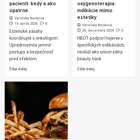
pacienti: kedy a ako
oxygenoterapia:
opatrne
indikácie mimo
estetiky
Veronika Benková
19. apríla 2026
0
Veronika Benková
26. decembra 2024
0
Estetické zásahy
koordinujte s onkológom.
HBOT podporí hojenie v
Uprednostnite jemné
špecifických indikáciách,
postupy a bezpečnosť
neslúži ako univerzálny
pred efektom.
beauty hack.
Čítať ďalej
Čítať ďalej