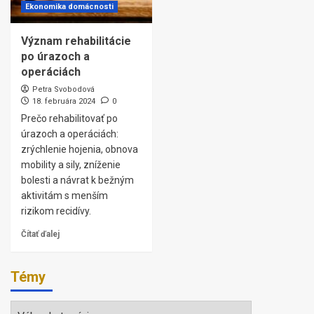
Ekonomika domácnosti
Význam rehabilitácie
po úrazoch a
operáciách
Petra Svobodová
18. februára 2024
0
Prečo rehabilitovať po
úrazoch a operáciách:
zrýchlenie hojenia, obnova
mobility a sily, zníženie
bolesti a návrat k bežným
aktivitám s menším
rizikom recidívy.
Čítať ďalej
Témy
Témy