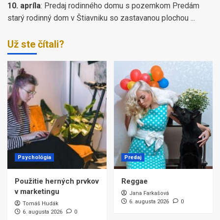
10. apríla
:
Predaj rodinného domu s pozemkom Predám
starý rodinný dom v Štiavniku so zastavanou plochou ...
Už ste čítali?
Psychológia
Predaj
Použitie herných prvkov
Reggae
v marketingu
Jana Farkašová
6. augusta 2026
0
Tomáš Hudák
6. augusta 2026
0