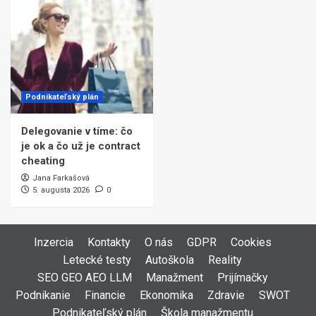
Podnikateľský plán
Delegovanie v tíme: čo
je ok a čo už je contract
cheating
Jana Farkašová
5. augusta 2026
0
Inzercia
Kontakty
O nás
GDPR
Cookies
Letecké testy
Autoškola
Reality
SEO GEO AEO LLM
Manažment
Prijímačky
Podnikanie
Financie
Ekonomika
Zdravie
SWOT
Podnikateľský plán
Škola manažmentu