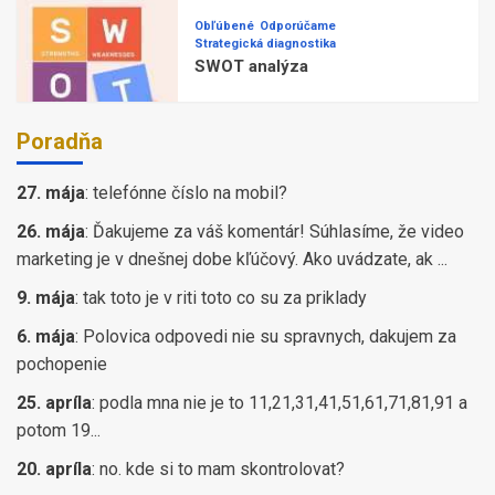
Obľúbené
Odporúčame
Strategická diagnostika
SWOT analýza
Poradňa
27. mája
:
telefónne číslo na mobil?
26. mája
:
Ďakujeme za váš komentár! Súhlasíme, že video
marketing je v dnešnej dobe kľúčový. Ako uvádzate, ak ...
9. mája
:
tak toto je v riti toto co su za priklady
6. mája
:
Polovica odpovedi nie su spravnych, dakujem za
pochopenie
25. apríla
:
podla mna nie je to 11,21,31,41,51,61,71,81,91 a
potom 19...
20. apríla
:
no. kde si to mam skontrolovat?