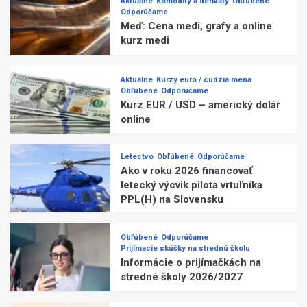
Aktuálne
Komodity a deriváty
Obľúbené
Odporúčame
Meď: Cena medi, grafy a online
kurz medi
Aktuálne
Kurzy euro / cudzia mena
Obľúbené
Odporúčame
Kurz EUR / USD – americký dolár
online
Letectvo
Obľúbené
Odporúčame
Ako v roku 2026 financovať
letecký výcvik pilota vrtuľníka
PPL(H) na Slovensku
Obľúbené
Odporúčame
Prijímacie skúšky na strednú školu
Informácie o prijímačkách na
stredné školy 2026/2027