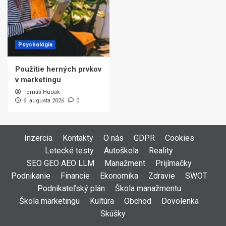
Psychológia
Použitie herných prvkov
v marketingu
Tomáš Hudák
6. augusta 2026
0
Inzercia
Kontakty
O nás
GDPR
Cookies
Letecké testy
Autoškola
Reality
SEO GEO AEO LLM
Manažment
Prijímačky
Podnikanie
Financie
Ekonomika
Zdravie
SWOT
Podnikateľský plán
Škola manažmentu
Škola marketingu
Kultúra
Obchod
Dovolenka
Skúšky