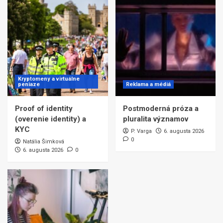
Kryptomeny a virtuálne
peniaze
Reklama a médiá
Proof of identity
Postmoderná próza a
(overenie identity) a
pluralita významov
KYC
P. Varga
6. augusta 2026
0
Natália Šimková
6. augusta 2026
0