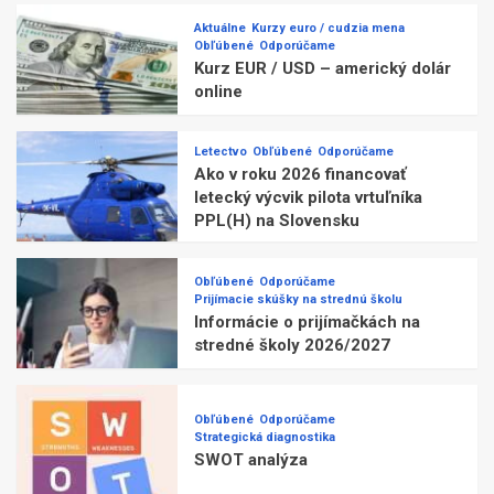
Aktuálne
Kurzy euro / cudzia mena
Obľúbené
Odporúčame
Kurz EUR / USD – americký dolár
online
Letectvo
Obľúbené
Odporúčame
Ako v roku 2026 financovať
letecký výcvik pilota vrtuľníka
PPL(H) na Slovensku
Obľúbené
Odporúčame
Prijímacie skúšky na strednú školu
Informácie o prijímačkách na
stredné školy 2026/2027
Obľúbené
Odporúčame
Strategická diagnostika
SWOT analýza