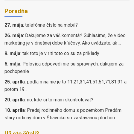
Poradňa
27. mája
:
telefónne číslo na mobil?
26. mája
:
Ďakujeme za váš komentár! Súhlasíme, že video
marketing je v dnešnej dobe kľúčový. Ako uvádzate, ak ...
9. mája
:
tak toto je v riti toto co su za priklady
6. mája
:
Polovica odpovedi nie su spravnych, dakujem za
pochopenie
25. apríla
:
podla mna nie je to 11,21,31,41,51,61,71,81,91 a
potom 19...
20. apríla
:
no. kde si to mam skontrolovat?
10. apríla
:
Predaj rodinného domu s pozemkom Predám
starý rodinný dom v Štiavniku so zastavanou plochou ...
Už ste čítali?