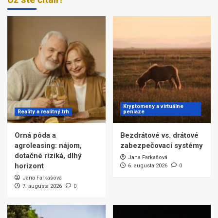
Kryptomeny a virtuálne
Reality a realitný trh
peniaze
Orná pôda a
Bezdrátové vs. drátové
agroleasing: nájom,
zabezpečovací systémy
dotačné riziká, dlhý
Jana Farkašová
horizont
6. augusta 2026
0
Jana Farkašová
7. augusta 2026
0