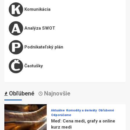
Komunikácia
Analýza SWOT
Podnikateľský plán
Častušky
Obľúbené
Najnovšie
Aktuálne
Komodity a deriváty
Obľúbené
Odporúčame
Meď: Cena medi, grafy a online
kurz medi