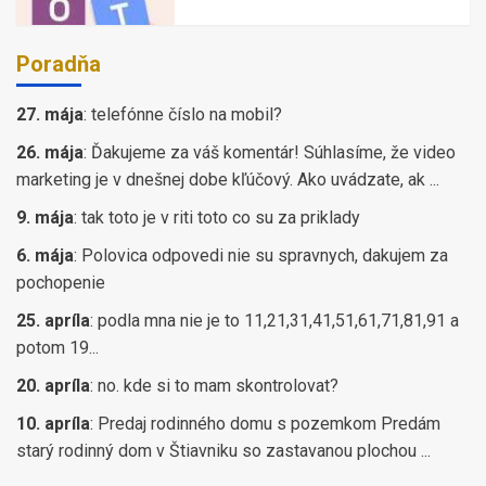
Poradňa
27. mája
:
telefónne číslo na mobil?
26. mája
:
Ďakujeme za váš komentár! Súhlasíme, že video
marketing je v dnešnej dobe kľúčový. Ako uvádzate, ak ...
9. mája
:
tak toto je v riti toto co su za priklady
6. mája
:
Polovica odpovedi nie su spravnych, dakujem za
pochopenie
25. apríla
:
podla mna nie je to 11,21,31,41,51,61,71,81,91 a
potom 19...
20. apríla
:
no. kde si to mam skontrolovat?
10. apríla
:
Predaj rodinného domu s pozemkom Predám
starý rodinný dom v Štiavniku so zastavanou plochou ...