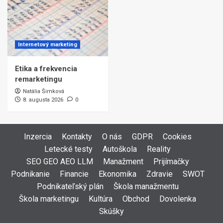
Internetový marketing
Etika a frekvencia
remarketingu
Natália Šimková
8. augusta 2026
0
Inzercia
Kontakty
O nás
GDPR
Cookies
Letecké testy
Autoškola
Reality
SEO GEO AEO LLM
Manažment
Prijímačky
Podnikanie
Financie
Ekonomika
Zdravie
SWOT
Podnikateľský plán
Škola manažmentu
Škola marketingu
Kultúra
Obchod
Dovolenka
Skúšky