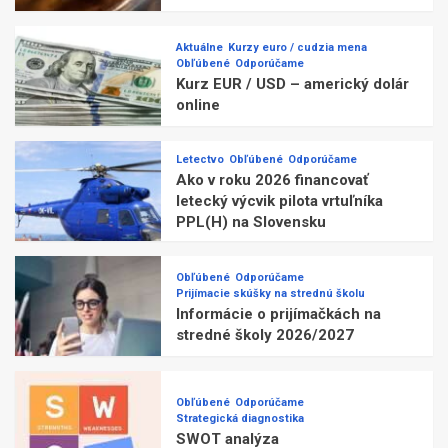
Aktuálne
Kurzy euro / cudzia mena
Obľúbené
Odporúčame
Kurz EUR / USD – americký dolár
online
Letectvo
Obľúbené
Odporúčame
Ako v roku 2026 financovať
letecký výcvik pilota vrtuľníka
PPL(H) na Slovensku
Obľúbené
Odporúčame
Prijímacie skúšky na strednú školu
Informácie o prijímačkách na
stredné školy 2026/2027
Obľúbené
Odporúčame
Strategická diagnostika
SWOT analýza