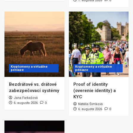
7. augusta 2026
0
Kryptomeny a virtuálne
Kryptomeny a virtuálne
peniaze
peniaze
Bezdrátové vs. drátové
Proof of identity
zabezpečovací systémy
(overenie identity) a
KYC
Jana Farkašová
6. augusta 2026
0
Natália Šimková
6. augusta 2026
0