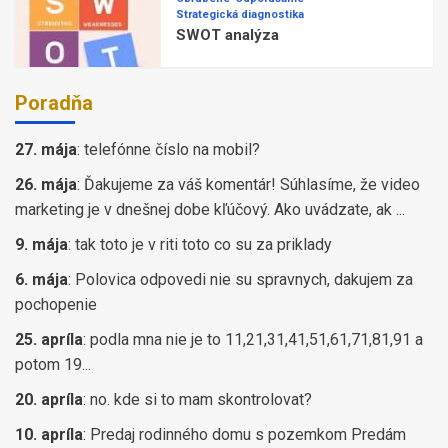
Strategická diagnostika
SWOT analýza
Poradňa
27. mája
:
telefónne číslo na mobil?
26. mája
:
Ďakujeme za váš komentár! Súhlasíme, že video
marketing je v dnešnej dobe kľúčový. Ako uvádzate, ak ...
9. mája
:
tak toto je v riti toto co su za priklady
6. mája
:
Polovica odpovedi nie su spravnych, dakujem za
pochopenie
25. apríla
:
podla mna nie je to 11,21,31,41,51,61,71,81,91 a
potom 19...
20. apríla
:
no. kde si to mam skontrolovat?
10. apríla
:
Predaj rodinného domu s pozemkom Predám