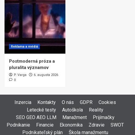
Reklama a médiá
Postmoderná próza a
pluralita významov
P. Varga
6. augusta 2026
0
Inzercia
Kontakty
O nás
GDPR
Cookies
Letecké testy
Autoškola
Reality
SEO GEO AEO LLM
Manažment
Prijímačky
Podnikanie
Financie
Ekonomika
Zdravie
SWOT
Podnikateľský plán
Škola manažmentu