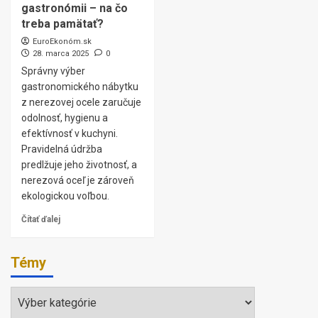
gastronómii – na čo
treba pamätať?
EuroEkonóm.sk
28. marca 2025
0
Správny výber
gastronomického nábytku
z nerezovej ocele zaručuje
odolnosť, hygienu a
efektívnosť v kuchyni.
Pravidelná údržba
predlžuje jeho životnosť, a
nerezová oceľ je zároveň
ekologickou voľbou.
Čítať ďalej
Témy
Témy