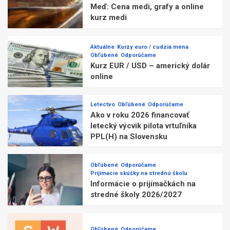
Meď: Cena medi, grafy a online
kurz medi
Aktuálne
Kurzy euro / cudzia mena
Obľúbené
Odporúčame
Kurz EUR / USD – americký dolár
online
Letectvo
Obľúbené
Odporúčame
Ako v roku 2026 financovať
letecký výcvik pilota vrtuľníka
PPL(H) na Slovensku
Obľúbené
Odporúčame
Prijímacie skúšky na strednú školu
Informácie o prijímačkách na
stredné školy 2026/2027
Obľúbené
Odporúčame