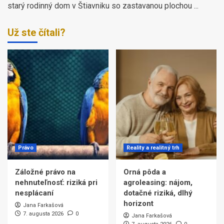
starý rodinný dom v Štiavniku so zastavanou plochou ...
Už ste čítali?
Právo
Reality a realitný trh
Záložné právo na
Orná pôda a
nehnuteľnosť: riziká pri
agroleasing: nájom,
nesplácaní
dotačné riziká, dlhý
horizont
Jana Farkašová
7. augusta 2026
0
Jana Farkašová