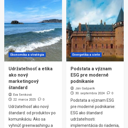
Ekonomika a stratégia
Energetika a siete
Udržateľnosť a etika
Podstata a význam
ako nový
ESG pre moderné
marketingový
podnikanie
štandard
Ján Gašparík
30. septembra 2024
0
Eva Senková
22. marca 2025
0
Podstata a význam ESG
Udržateľnosť ako nový
pre moderné podnikanie:
štandard: od produktov po
ESG ako štandard
komunikáciu. Ako sa
udržateľnosti:
vyhnúť greenwashingu a
implementácia do riadenia,