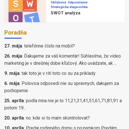
Obľúbené
Odporúčame
Strategická diagnostika
SWOT analýza
Poradňa
27. mája
:
telefónne číslo na mobil?
26. mája
:
Ďakujeme za váš komentár! Súhlasíme, že video
marketing je v dnešnej dobe kľúčový. Ako uvádzate, ak ...
9. mája
:
tak toto je v riti toto co su za priklady
6. mája
:
Polovica odpovedi nie su spravnych, dakujem za
pochopenie
25. apríla
:
podla mna nie je to 11,21,31,41,51,61,71,81,91 a
potom 19...
20. apríla
:
no. kde si to mam skontrolovat?
10. apríla
:
Predaj rodinného domu s pozemkom Predám