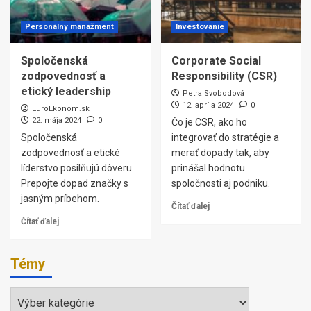
Personálny manažment
Investovanie
Spoločenská
Corporate Social
zodpovednosť a
Responsibility (CSR)
etický leadership
Petra Svobodová
12. apríla 2024
0
EuroEkonóm.sk
22. mája 2024
0
Čo je CSR, ako ho
Spoločenská
integrovať do stratégie a
zodpovednosť a etické
merať dopady tak, aby
líderstvo posilňujú dôveru.
prinášal hodnotu
Prepojte dopad značky s
spoločnosti aj podniku.
jasným príbehom.
Čítať ďalej
Čítať ďalej
Témy
Témy