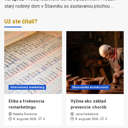
starý rodinný dom v Štiavniku so zastavanou plochou ...
Už ste čítali?
Internetový marketing
Ekonomika domácnosti
Etika a frekvencia
Výživa ako základ
remarketingu
prevencie chorôb
Natália Šimková
Jana Farkašová
8. augusta 2026
0
8. augusta 2026
0