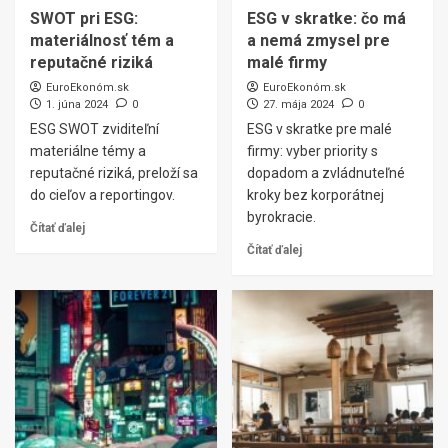
SWOT pri ESG:
ESG v skratke: čo má
materiálnosť tém a
a nemá zmysel pre
reputačné riziká
malé firmy
EuroEkonóm.sk
EuroEkonóm.sk
1. júna 2024
0
27. mája 2024
0
ESG SWOT zviditeľní
ESG v skratke pre malé
materiálne témy a
firmy: vyber priority s
reputačné riziká, preloží sa
dopadom a zvládnuteľné
do cieľov a reportingov.
kroky bez korporátnej
byrokracie.
Čítať ďalej
Čítať ďalej