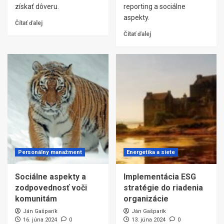
získať dôveru.
reporting a sociálne
aspekty.
Čítať ďalej
Čítať ďalej
Personálny manažment
Energetika a siete
Sociálne aspekty a
Implementácia ESG
zodpovednosť voči
stratégie do riadenia
komunitám
organizácie
Ján Gašparík
Ján Gašparík
16. júna 2024
0
13. júna 2024
0