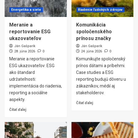
Energetika a siete
Riadenie ľudských zdrojov
Meranie a
Komunikácia
reportovanie ESG
spoločenského
ukazovateľov
prínosu značky
Ján Gašparík
Ján Gašparík
28. júna 2026
0
24. júna 2026
0
Meranie a reportovanie
Komunikujte spoločenský
ESG ukazovateľov: ESG
prínos dátami a príbehmi.
ako štandard
Case studies a ESG
udržateľnosti:
reporting budujú dôveru u
implementácia do riadenia,
zákazníkov, médií aj
reporting a sociálne
stakeholderov.
aspekty.
Čítať ďalej
Čítať ďalej