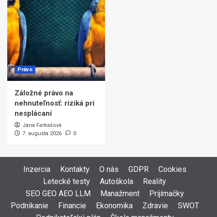
Právo
Záložné právo na
nehnuteľnosť: riziká pri
nesplácaní
Jana Farkašová
7. augusta 2026
0
Inzercia
Kontakty
O nás
GDPR
Cookies
Letecké testy
Autoškola
Reality
SEO GEO AEO LLM
Manažment
Prijímačky
Podnikanie
Financie
Ekonomika
Zdravie
SWOT