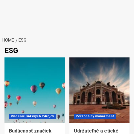
HOME
ESG
ESG
Riadenie ľudských zdrojov
Personálny manažment
Budúcnosť značiek
Udržateľné a etické