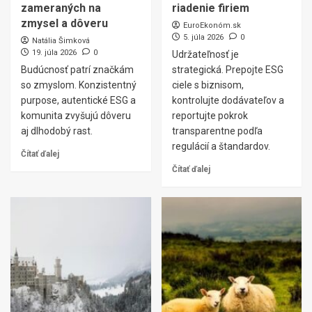
zameraných na
riadenie firiem
zmysel a dôveru
EuroEkonóm.sk
5. júla 2026
0
Natália Šimková
19. júla 2026
0
Udržateľnosť je
Budúcnosť patrí značkám
strategická. Prepojte ESG
so zmyslom. Konzistentný
ciele s biznisom,
purpose, autentické ESG a
kontrolujte dodávateľov a
komunita zvyšujú dôveru
reportujte pokrok
aj dlhodobý rast.
transparentne podľa
regulácií a štandardov.
Čítať ďalej
Čítať ďalej