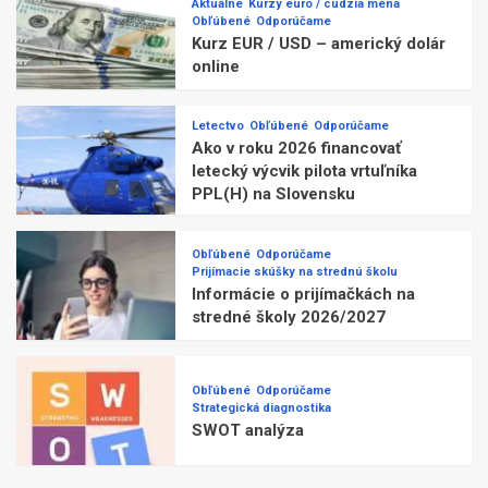
Aktuálne
Kurzy euro / cudzia mena
Obľúbené
Odporúčame
Kurz EUR / USD – americký dolár
online
Letectvo
Obľúbené
Odporúčame
Ako v roku 2026 financovať
letecký výcvik pilota vrtuľníka
PPL(H) na Slovensku
Obľúbené
Odporúčame
Prijímacie skúšky na strednú školu
Informácie o prijímačkách na
stredné školy 2026/2027
Obľúbené
Odporúčame
Strategická diagnostika
SWOT analýza