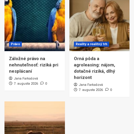
Právo
Reality a realitný trh
Záložné právo na
Orná pôda a
nehnuteľnosť: riziká pri
agroleasing: nájom,
nesplácaní
dotačné riziká, dlhý
horizont
Jana Farkašová
7. augusta 2026
0
Jana Farkašová
7. augusta 2026
0