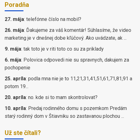
Poradňa
27. mája
:
telefónne číslo na mobil?
26. mája
:
Ďakujeme za váš komentár! Súhlasíme, že video
marketing je v dnešnej dobe kľúčový. Ako uvádzate, ak ...
9. mája
:
tak toto je v riti toto co su za priklady
6. mája
:
Polovica odpovedi nie su spravnych, dakujem za
pochopenie
25. apríla
:
podla mna nie je to 11,21,31,41,51,61,71,81,91 a
potom 19...
20. apríla
:
no. kde si to mam skontrolovat?
10. apríla
:
Predaj rodinného domu s pozemkom Predám
starý rodinný dom v Štiavniku so zastavanou plochou ...
Už ste čítali?