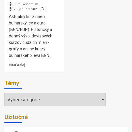
EuroEkonóm.sk
23. januára 2025
0
Aktuálny kurz mien
bulharský lev a euro
(BGN/EUR). Historický a
denný vývoj devízových
kurzov cudzích mien -
grafy a online kurzy
bulharského leva BGN.
Čítať ďalej
Témy
Témy
Užitočné