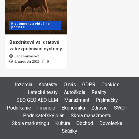
Kryptomeny a virtuálne
peniaze
Bezdrátové vs. drátové
zabezpečovací systémy
Jana Farkašová
6. augusta 2026
0
Inzercia
Kontakty
O nás
GDPR
Cookies
Letecké testy
Autoškola
Reality
SEO GEO AEO LLM
Manažment
Prijímačky
Podnikanie
Financie
Ekonomika
Zdravie
SWOT
Podnikateľský plán
Škola manažmentu
Škola marketingu
Kultúra
Obchod
Dovolenka
Skúšky