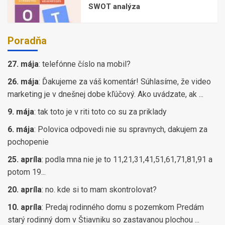
SWOT analýza
Poradňa
27. mája
:
telefónne číslo na mobil?
26. mája
:
Ďakujeme za váš komentár! Súhlasíme, že video
marketing je v dnešnej dobe kľúčový. Ako uvádzate, ak ...
9. mája
:
tak toto je v riti toto co su za priklady
6. mája
:
Polovica odpovedi nie su spravnych, dakujem za
pochopenie
25. apríla
:
podla mna nie je to 11,21,31,41,51,61,71,81,91 a
potom 19...
20. apríla
:
no. kde si to mam skontrolovat?
10. apríla
:
Predaj rodinného domu s pozemkom Predám
starý rodinný dom v Štiavniku so zastavanou plochou ...