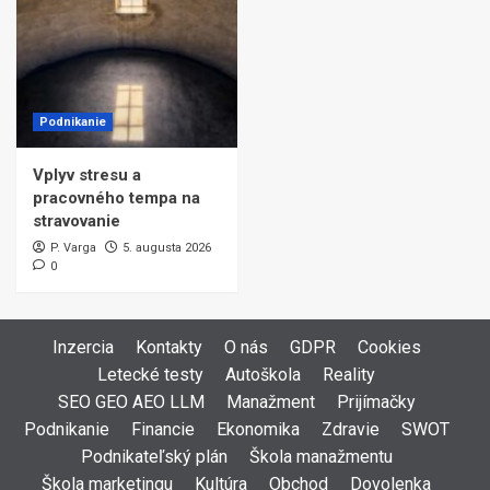
Podnikanie
Vplyv stresu a
pracovného tempa na
stravovanie
P. Varga
5. augusta 2026
0
Inzercia
Kontakty
O nás
GDPR
Cookies
Letecké testy
Autoškola
Reality
SEO GEO AEO LLM
Manažment
Prijímačky
Podnikanie
Financie
Ekonomika
Zdravie
SWOT
Podnikateľský plán
Škola manažmentu
Škola marketingu
Kultúra
Obchod
Dovolenka