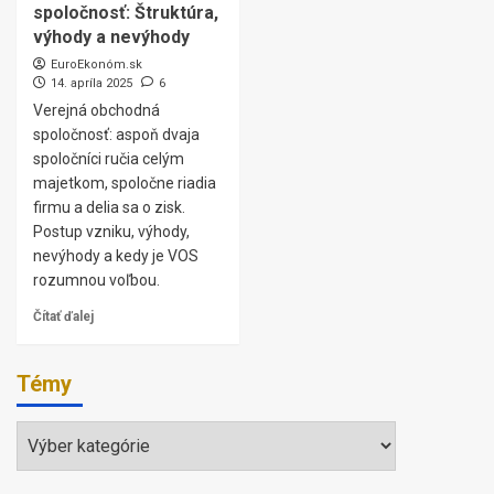
spoločnosť: Štruktúra,
výhody a nevýhody
EuroEkonóm.sk
14. apríla 2025
6
Verejná obchodná
spoločnosť: aspoň dvaja
spoločníci ručia celým
majetkom, spoločne riadia
firmu a delia sa o zisk.
Postup vzniku, výhody,
nevýhody a kedy je VOS
rozumnou voľbou.
Čítať ďalej
Témy
Témy