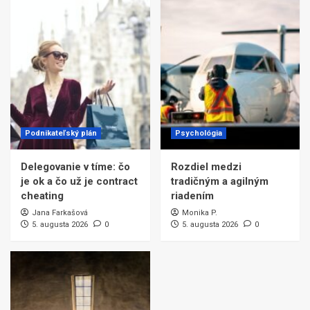
Podnikateľský plán
Psychológia
Delegovanie v tíme: čo
Rozdiel medzi
je ok a čo už je contract
tradičným a agilným
cheating
riadením
Jana Farkašová
Monika P.
5. augusta 2026
0
5. augusta 2026
0