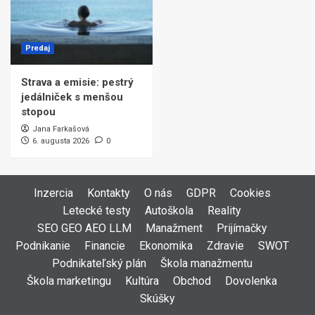
Predaj
Strava a emisie: pestrý
jedálniček s menšou
stopou
Jana Farkašová
6. augusta 2026
0
Inzercia
Kontakty
O nás
GDPR
Cookies
Letecké testy
Autoškola
Reality
SEO GEO AEO LLM
Manažment
Prijímačky
Podnikanie
Financie
Ekonomika
Zdravie
SWOT
Podnikateľský plán
Škola manažmentu
Škola marketingu
Kultúra
Obchod
Dovolenka
Skúšky