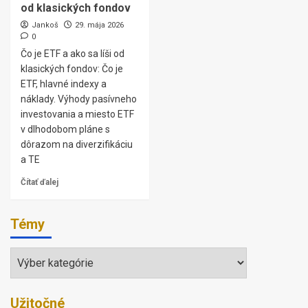
od klasických fondov
Jankoš
29. mája 2026
0
Čo je ETF a ako sa líši od
klasických fondov: Čo je
ETF, hlavné indexy a
náklady. Výhody pasívneho
investovania a miesto ETF
v dlhodobom pláne s
dôrazom na diverzifikáciu
a TE
Čítať ďalej
Témy
Témy
Užitočné