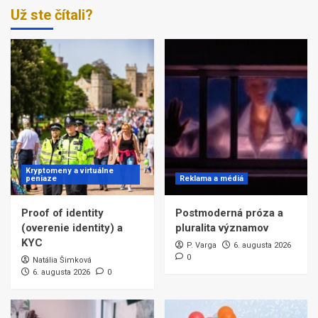
Už ste čítali?
Kryptomeny a virtuálne
peniaze
Reklama a médiá
Proof of identity
Postmoderná próza a
(overenie identity) a
pluralita významov
KYC
P. Varga
6. augusta 2026
0
Natália Šimková
6. augusta 2026
0