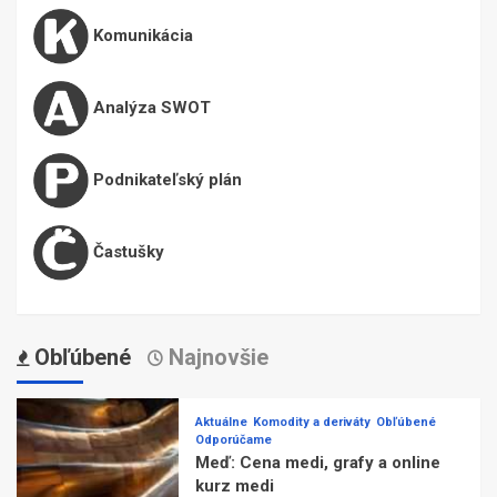
Komunikácia
Analýza SWOT
Podnikateľský plán
Častušky
Obľúbené
Najnovšie
Aktuálne
Komodity a deriváty
Obľúbené
Odporúčame
Meď: Cena medi, grafy a online
kurz medi