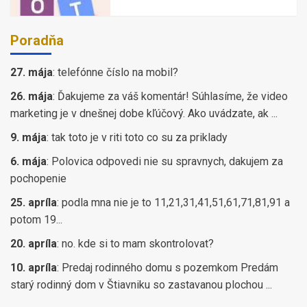
Poradňa
27. mája
:
telefónne číslo na mobil?
26. mája
:
Ďakujeme za váš komentár! Súhlasíme, že video
marketing je v dnešnej dobe kľúčový. Ako uvádzate, ak ...
9. mája
:
tak toto je v riti toto co su za priklady
6. mája
:
Polovica odpovedi nie su spravnych, dakujem za
pochopenie
25. apríla
:
podla mna nie je to 11,21,31,41,51,61,71,81,91 a
potom 19...
20. apríla
:
no. kde si to mam skontrolovat?
10. apríla
:
Predaj rodinného domu s pozemkom Predám
starý rodinný dom v Štiavniku so zastavanou plochou ...