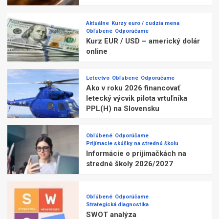
Aktuálne
Kurzy euro / cudzia mena
Obľúbené
Odporúčame
Kurz EUR / USD – americký dolár
online
Letectvo
Obľúbené
Odporúčame
Ako v roku 2026 financovať
letecký výcvik pilota vrtuľníka
PPL(H) na Slovensku
Obľúbené
Odporúčame
Prijímacie skúšky na strednú školu
Informácie o prijímačkách na
stredné školy 2026/2027
Obľúbené
Odporúčame
Strategická diagnostika
SWOT analýza