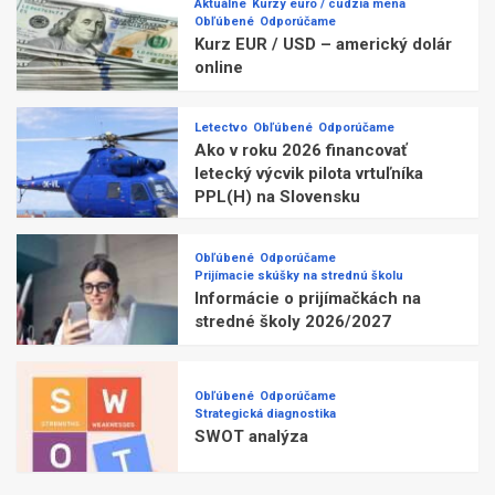
Aktuálne
Kurzy euro / cudzia mena
Obľúbené
Odporúčame
Kurz EUR / USD – americký dolár
online
Letectvo
Obľúbené
Odporúčame
Ako v roku 2026 financovať
letecký výcvik pilota vrtuľníka
PPL(H) na Slovensku
Obľúbené
Odporúčame
Prijímacie skúšky na strednú školu
Informácie o prijímačkách na
stredné školy 2026/2027
Obľúbené
Odporúčame
Strategická diagnostika
SWOT analýza