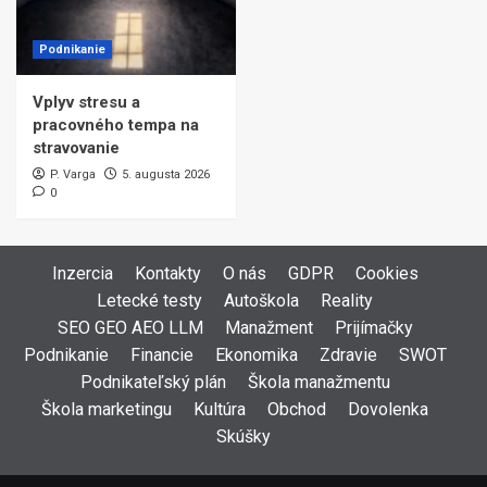
Podnikanie
Vplyv stresu a
pracovného tempa na
stravovanie
P. Varga
5. augusta 2026
0
Inzercia
Kontakty
O nás
GDPR
Cookies
Letecké testy
Autoškola
Reality
SEO GEO AEO LLM
Manažment
Prijímačky
Podnikanie
Financie
Ekonomika
Zdravie
SWOT
Podnikateľský plán
Škola manažmentu
Škola marketingu
Kultúra
Obchod
Dovolenka
Skúšky