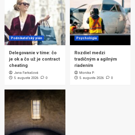
Podnikateľský plán
Psychológia
Delegovanie v tíme: čo
Rozdiel medzi
je ok a čo už je contract
tradičným a agilným
cheating
riadením
Jana Farkašová
Monika P.
5. augusta 2026
0
5. augusta 2026
0