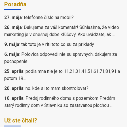
Poradňa
27. mája
:
telefónne číslo na mobil?
26. mája
:
Ďakujeme za váš komentár! Súhlasíme, že video
marketing je v dnešnej dobe kľúčový. Ako uvádzate, ak ...
9. mája
:
tak toto je v riti toto co su za priklady
6. mája
:
Polovica odpovedi nie su spravnych, dakujem za
pochopenie
25. apríla
:
podla mna nie je to 11,21,31,41,51,61,71,81,91 a
potom 19...
20. apríla
:
no. kde si to mam skontrolovat?
10. apríla
:
Predaj rodinného domu s pozemkom Predám
starý rodinný dom v Štiavniku so zastavanou plochou ...
Už ste čítali?