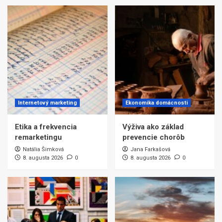
Internetový marketing
Ekonomika domácnosti
Etika a frekvencia
Výživa ako základ
remarketingu
prevencie chorôb
Natália Šimková
Jana Farkašová
8. augusta 2026
0
8. augusta 2026
0