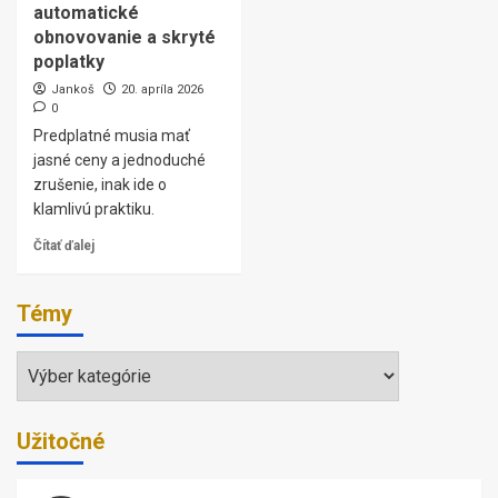
automatické
obnovovanie a skryté
poplatky
Jankoš
20. apríla 2026
0
Predplatné musia mať
jasné ceny a jednoduché
zrušenie, inak ide o
klamlivú praktiku.
Čítať ďalej
Témy
Témy
Užitočné