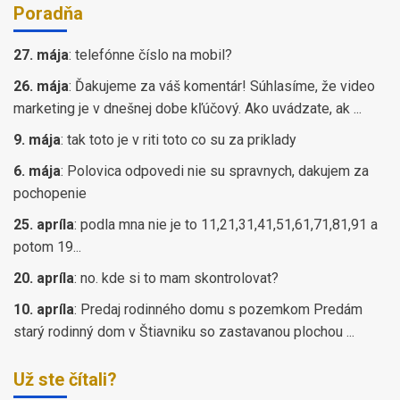
Poradňa
27. mája
:
telefónne číslo na mobil?
26. mája
:
Ďakujeme za váš komentár! Súhlasíme, že video
marketing je v dnešnej dobe kľúčový. Ako uvádzate, ak ...
9. mája
:
tak toto je v riti toto co su za priklady
6. mája
:
Polovica odpovedi nie su spravnych, dakujem za
pochopenie
25. apríla
:
podla mna nie je to 11,21,31,41,51,61,71,81,91 a
potom 19...
20. apríla
:
no. kde si to mam skontrolovat?
10. apríla
:
Predaj rodinného domu s pozemkom Predám
starý rodinný dom v Štiavniku so zastavanou plochou ...
Už ste čítali?