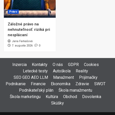
Právo
Záložné právo na
nehnuteľnosť: riziká pri
nesplácaní
Jana Farkašová
7. augusta 2026
0
Inzercia
Kontakty
O nás
GDPR
Cookies
Letecké testy
Autoškola
Reality
SEO GEO AEO LLM
Manažment
Prijímačky
Podnikanie
Financie
Ekonomika
Zdravie
SWOT
Podnikateľský plán
Škola manažmentu
Škola marketingu
Kultúra
Obchod
Dovolenka
Skúšky