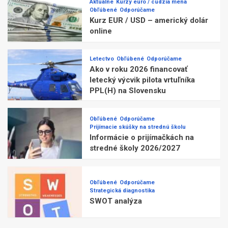
Aktuálne
Kurzy euro / cudzia mena
Obľúbené
Odporúčame
Kurz EUR / USD – americký dolár
online
Letectvo
Obľúbené
Odporúčame
Ako v roku 2026 financovať
letecký výcvik pilota vrtuľníka
PPL(H) na Slovensku
Obľúbené
Odporúčame
Prijímacie skúšky na strednú školu
Informácie o prijímačkách na
stredné školy 2026/2027
Obľúbené
Odporúčame
Strategická diagnostika
SWOT analýza