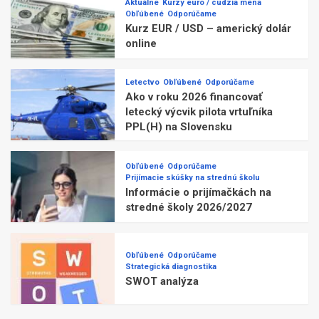
Aktuálne
Kurzy euro / cudzia mena
Obľúbené
Odporúčame
Kurz EUR / USD – americký dolár
online
Letectvo
Obľúbené
Odporúčame
Ako v roku 2026 financovať
letecký výcvik pilota vrtuľníka
PPL(H) na Slovensku
Obľúbené
Odporúčame
Prijímacie skúšky na strednú školu
Informácie o prijímačkách na
stredné školy 2026/2027
Obľúbené
Odporúčame
Strategická diagnostika
SWOT analýza