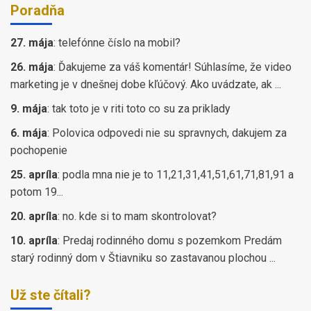
Poradňa
27. mája
:
telefónne číslo na mobil?
26. mája
:
Ďakujeme za váš komentár! Súhlasíme, že video
marketing je v dnešnej dobe kľúčový. Ako uvádzate, ak ...
9. mája
:
tak toto je v riti toto co su za priklady
6. mája
:
Polovica odpovedi nie su spravnych, dakujem za
pochopenie
25. apríla
:
podla mna nie je to 11,21,31,41,51,61,71,81,91 a
potom 19...
20. apríla
:
no. kde si to mam skontrolovat?
10. apríla
:
Predaj rodinného domu s pozemkom Predám
starý rodinný dom v Štiavniku so zastavanou plochou ...
Už ste čítali?