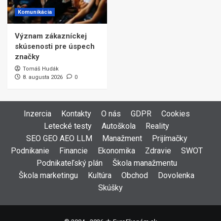
Komunikácia
Význam zákazníckej
skúsenosti pre úspech
značky
Tomáš Hudák
8. augusta 2026
0
Inzercia
Kontakty
O nás
GDPR
Cookies
Letecké testy
Autoškola
Reality
SEO GEO AEO LLM
Manažment
Prijímačky
Podnikanie
Financie
Ekonomika
Zdravie
SWOT
Podnikateľský plán
Škola manažmentu
Škola marketingu
Kultúra
Obchod
Dovolenka
Skúšky