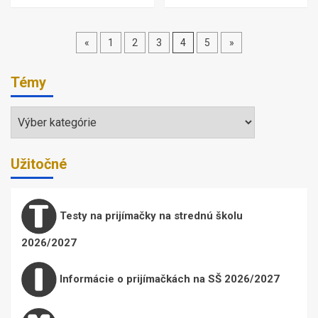
Stránkovanie
«
1
2
3
4
5
»
príspevkov
Témy
Témy
Užitočné
Testy na prijímačky na strednú školu
2026/2027
Informácie o prijímačkách na SŠ 2026/2027