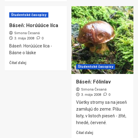
Študentské časopisy
Báseň: Horúúúce líca
Simona Česaná
3. mája 2008
0
Báseň: Horúúúce líca -
Básne o láske
Čítať ďalej
Študentské časopisy
Báseň: Fólinlav
Simona Česaná
3. mája 2008
0
Všetky stromy sa na jeseň
zamilujú do zeme. Píšu
listy, v listoch pieseň - žlté,
hnedé, červené.
Čítať ďalej