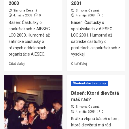
2003
2001
Simona Česaná
Simona Česaná
4. mája 2008
0
4. mája 2008
0
Báseň: Častušky o
Báseň: Častušky o
spolužiakoch z AIESEC -
spolužiakoch z AIESEC -
LCC 2003. Humorné až
LCC 2001. Humorné až
satirické častušky o
satirické častušky o
rôznych oddeleniach
priateľoch a spolužiakoch z
organizácie AIESEC.
vysokej.
Čítať ďalej
Čítať ďalej
Študentské časopisy
Báseň: Ktoré dievčatá
máš rád?
Simona Česaná
4. mája 2008
0
Krátka vtipná báseň o tom,
ktoré dievčatá má rád