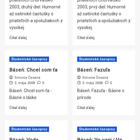
priateľoch Chorvátsko
priateľoch Chorvátsko
2003, druhý diel. Humorné
2003, prvý diel. Humorné
až satirické častušky o
až satirické častušky o
priateľoch a spolužiakoch z
priateľoch a spolužiakoch z
vysokej.
vysokej.
Čítať ďalej
Čítať ďalej
Študentské časopisy
Študentské časopisy
Báseň: Chcel som ťa
Báseň: Fazuľa
Simona Česaná
Simona Česaná
3. mája 2008
0
3. mája 2008
0
Báseň: Chcel som ťa -
Báseň: Fazuľa - Básne o
Básne o láske
prírode
Čítať ďalej
Čítať ďalej
Študentské časopisy
Študentské časopisy
Báseň: Voda
Báseň: Vo vani / Ve