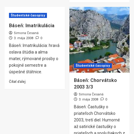
Študentské časopisy
Báseň: Imatrikulácia
Simona Česaná
3. mája 2008
0
Báseň: Imatrikulácia: hravá
oslava štúdia a alma
mater, rýmované prosby o
pokojné semestre a
Študentské časopisy
úspešné štátnice.
Báseň: Chorvátsko
Čítať ďalej
2003 3/3
Simona Česaná
3. mája 2008
0
Báseň: Častušky o
priateľoch Chorvátsko
2003, tretí diel. Humorné
až satirické častušky o
priateľoch a spolužiakoch z