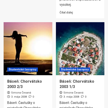
vysokej.
Čítať ďalej
Študentské časopisy
Študentské časopisy
Báseň: Chorvátsko
Báseň: Chorvátsko
2003 2/3
2003 1/3
Simona Česaná
Simona Česaná
3. mája 2008
0
3. mája 2008
0
Báseň: Častušky o
Báseň: Častušky o