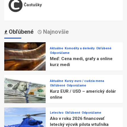
Častušky
Obľúbené
Najnovšie
Aktuálne
Komodity a deriváty
Obľúbené
Odporúčame
Meď: Cena medi, grafy a online
kurz medi
Aktuálne
Kurzy euro / cudzia mena
Obľúbené
Odporúčame
Kurz EUR / USD – americký dolár
online
Letectvo
Obľúbené
Odporúčame
Ako v roku 2026 financovať
letecký výcvik pilota vrtuľníka