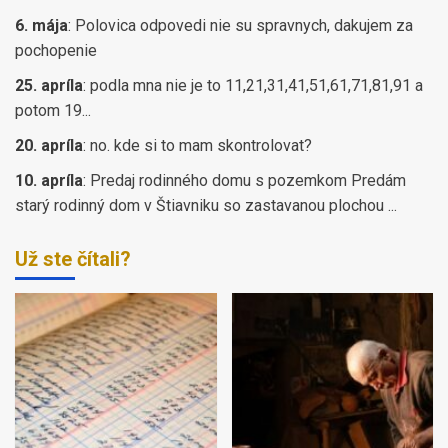
6. mája
:
Polovica odpovedi nie su spravnych, dakujem za
pochopenie
25. apríla
:
podla mna nie je to 11,21,31,41,51,61,71,81,91 a
potom 19...
20. apríla
:
no. kde si to mam skontrolovat?
10. apríla
:
Predaj rodinného domu s pozemkom Predám
starý rodinný dom v Štiavniku so zastavanou plochou ...
Už ste čítali?