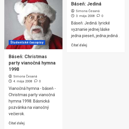
Báseň: Jediná
Simona Česaná
3. mája 2008
0
Báseň: Jediná: lyrické
vyznanie jednej láske
jedna pieseň, jedna jediná .
Študentské časopisy
Čítať ďalej
Báseň: Christmas
party vianočná hymna
1998
Simona Česaná
4. mája 2008
0
Vianočná hymna - báseň -
Christmas party vianočná
hymna 1998. Básnická
pozvánka na vianočný
večierok.
Čítať ďalej