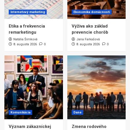
Internetový marketing
Ekonomika domácnosti
Etika a frekvencia
Výživa ako základ
remarketingu
prevencie chorôb
Natália Šimková
Jana Farkašová
8. augusta 2026
0
8. augusta 2026
0
Komunikácia
Dane
Význam zákazníckej
Zmena rodového