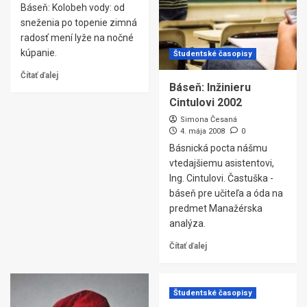
Báseň: Kolobeh vody: od
sneženia po topenie zimná
radosť mení lyže na nočné
kúpanie.
Študentské časopisy
Čítať ďalej
Báseň: Inžinieru
Cintulovi 2002
Simona Česaná
4. mája 2008
0
Básnická pocta nášmu
vtedajšiemu asistentovi,
Ing. Cintulovi. Častuška -
báseň pre učiteľa a óda na
predmet Manažérska
analýza.
Čítať ďalej
Študentské časopisy