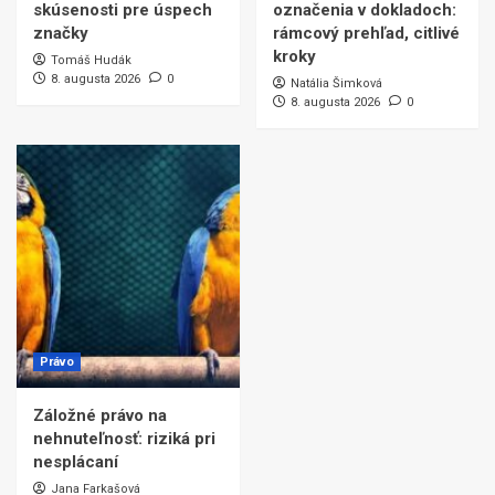
skúsenosti pre úspech
označenia v dokladoch:
značky
rámcový prehľad, citlivé
kroky
Tomáš Hudák
8. augusta 2026
0
Natália Šimková
8. augusta 2026
0
Právo
Záložné právo na
nehnuteľnosť: riziká pri
nesplácaní
Jana Farkašová