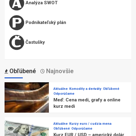
Analýza SWOT
Podnikateľský plán
Častušky
Obľúbené
Najnovšie
Aktuálne
Komodity a deriváty
Obľúbené
Odporúčame
Meď: Cena medi, grafy a online
kurz medi
Aktuálne
Kurzy euro / cudzia mena
Obľúbené
Odporúčame
Kurz EUR / USD – americký dolár