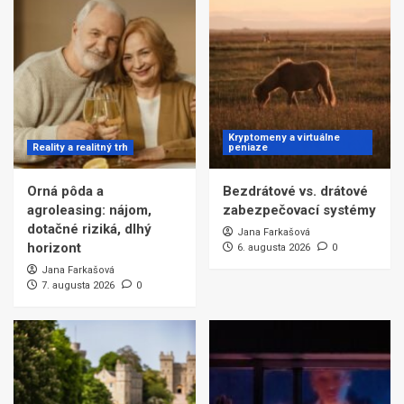
Kryptomeny a virtuálne
Reality a realitný trh
peniaze
Orná pôda a
Bezdrátové vs. drátové
agroleasing: nájom,
zabezpečovací systémy
dotačné riziká, dlhý
Jana Farkašová
horizont
6. augusta 2026
0
Jana Farkašová
7. augusta 2026
0