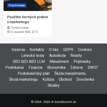
Psychológia
Použitie herných prvkov
v marketingu
Tomáš Hudák
6. augusta 2026
0
Inzercia
Kontakty
O nás
GDPR
Cookies
Letecké testy
Autoškola
Reality
SEO GEO AEO LLM
Manažment
Prijímačky
Podnikanie
Financie
Ekonomika
Zdravie
SWOT
Podnikateľský plán
Škola manažmentu
Škola marketingu
Kultúra
Obchod
Dovolenka
Skúšky
© 2004 - 2026 ☆
EuroEkonóm.sk