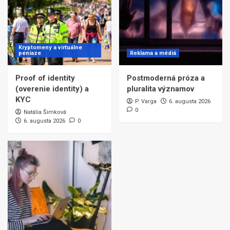
Kryptomeny a virtuálne
peniaze
Reklama a médiá
Proof of identity
Postmoderná próza a
(overenie identity) a
pluralita významov
KYC
P. Varga
6. augusta 2026
0
Natália Šimková
6. augusta 2026
0