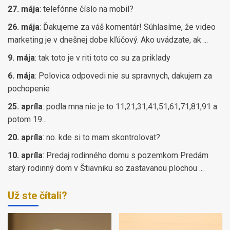
27. mája
:
telefónne číslo na mobil?
26. mája
:
Ďakujeme za váš komentár! Súhlasíme, že video
marketing je v dnešnej dobe kľúčový. Ako uvádzate, ak ...
9. mája
:
tak toto je v riti toto co su za priklady
6. mája
:
Polovica odpovedi nie su spravnych, dakujem za
pochopenie
25. apríla
:
podla mna nie je to 11,21,31,41,51,61,71,81,91 a
potom 19...
20. apríla
:
no. kde si to mam skontrolovat?
10. apríla
:
Predaj rodinného domu s pozemkom Predám
starý rodinný dom v Štiavniku so zastavanou plochou ...
Už ste čítali?